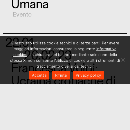
Umana
Evento
22.01
Questo sito utilizza cookie tecnici e di terze parti. Per avere
maggiori informazioni consultare la seguente
informativa
— 26.02.23
cookies
. La chiusura del banner mediante selezione della
stessa X, non consente l’utilizzo di cookie o altri strumenti di
Francesca Volpi:
tracciamento diversi dai tecnici.
Ucraina cronache di
Accetta
Rifiuta
Privacy policy
guerra
Mostra
1
2
3
4
5
6
7
8
9
10
11
12
13
14
15
16
17
18
19
20
21
22
23