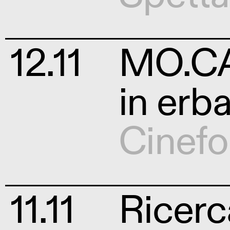
12.11
MO.CA
in erb
Cinef
11.11
Ricerca