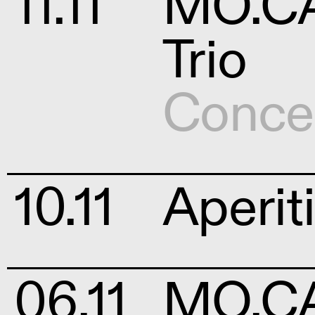
11.11
MO.CA 
Trio
Conce
10.11
Aperiti
06.11
MO.CA