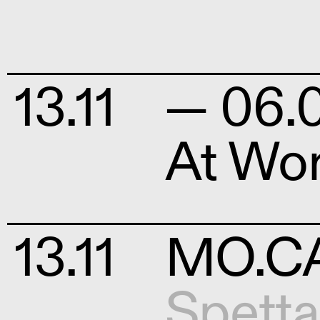
13.11
— 06.0
At Wo
13.11
MO.CA 
Spetta