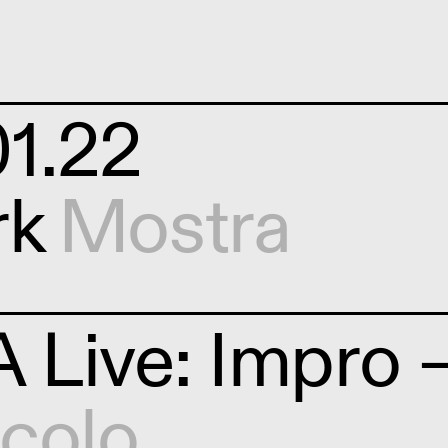
1.22
rk
Mostra
Live: Impro 
colo