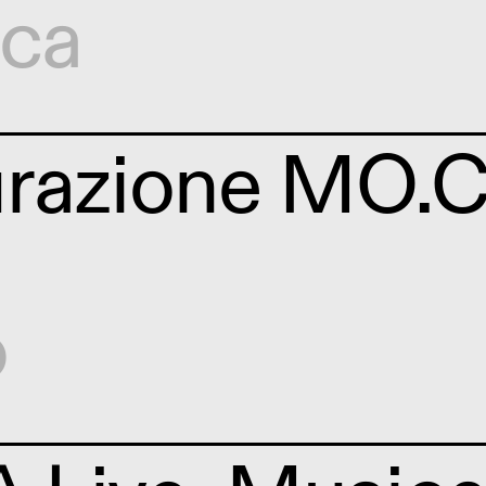
ica
urazione MO.
o