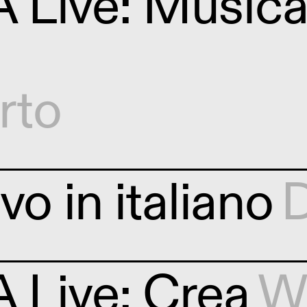
Live: Musica
rto
vo in italiano
D
 Live: Crea
W