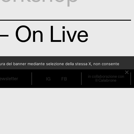
— On Live
sura del banner mediante selezione della stessa X, non consente
in collaborazione con
ewsletter
IG
FB
Il Calabrone
a