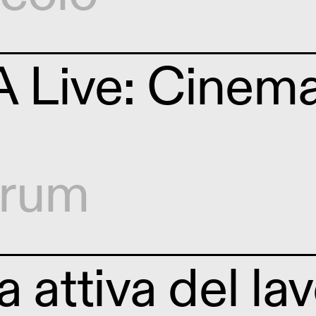
 Live: Cinema
a
orum
 attiva del la