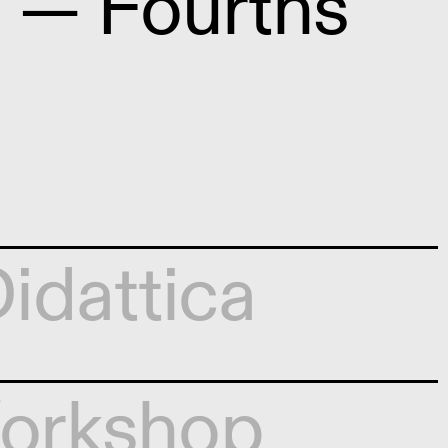
 — Fourths
idattica
orkshop