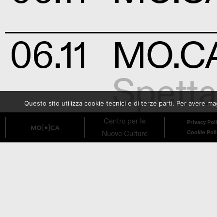
06.11
MO.CA 
Spetta
Questo sito utilizza cookie tecnici e di terze parti. Per avere 
Centro per le
Privacy Pol
Nuove Culture
Cookie Pol
05.11
MO.CA
— Dom