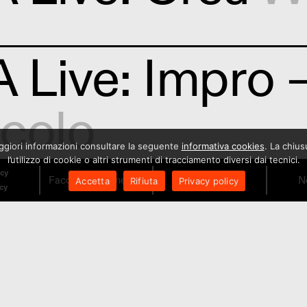
Live: Impro 
colo
maggiori informazioni consultare la seguente
informativa cookies
. La chiu
l’utilizzo di cookie o altri strumenti di tracciamento diversi dai tecnici.
icy
Facciamo il Cinema!
Orari
N
Accetta
Rifiuta
Privacy policy
icy
 Live: Cinem
ani?