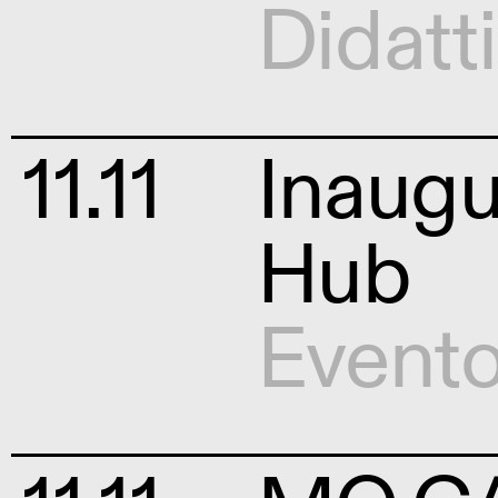
Didatt
11.11
Inaug
Hub
Event