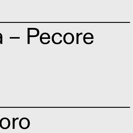
 – Pecore
voro