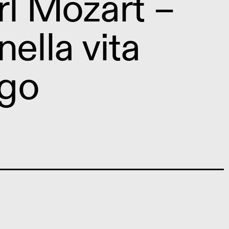
rl Mozart –
ella vita
rgo