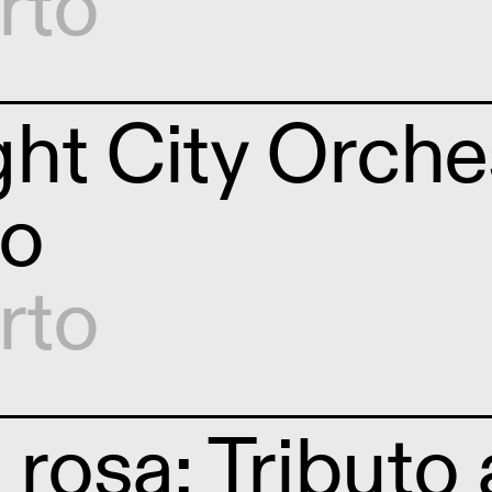
rto
ht City Orches
to
rto
 rosa: Tributo