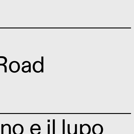
 Road
o e il lupo