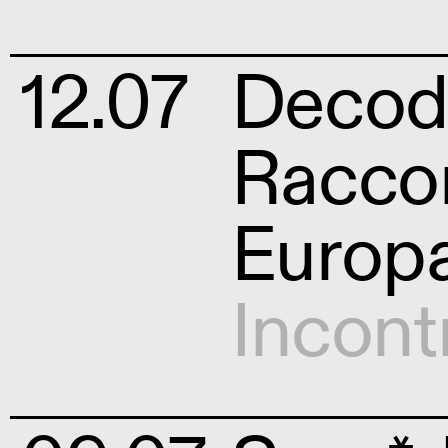
12.07
Decod
Raccon
Europa
Incont