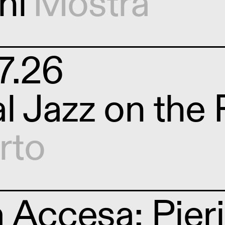
ni
Mostra
7.26
al Jazz on the
rto
 Accesa: Pierin