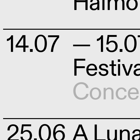
Halmo
14.07
— 15.0
Festiv
Conce
25.06
A Luna