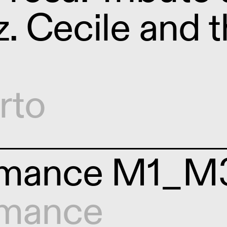
zz. Cecile and 
rto
rmance M1_M
rmance