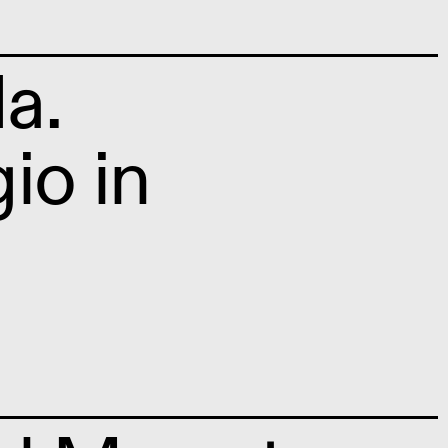
a.
io in