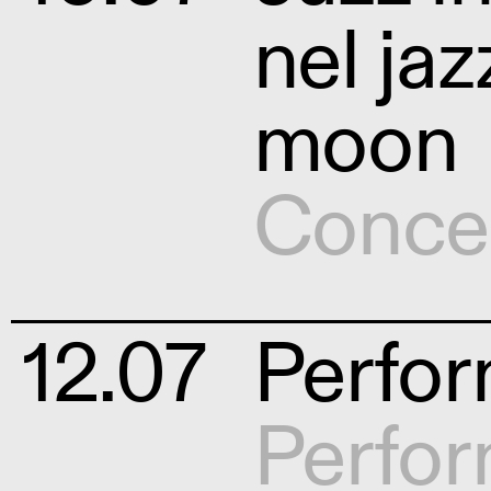
nel ja
moon
Conce
12.07
Perfo
Perfo