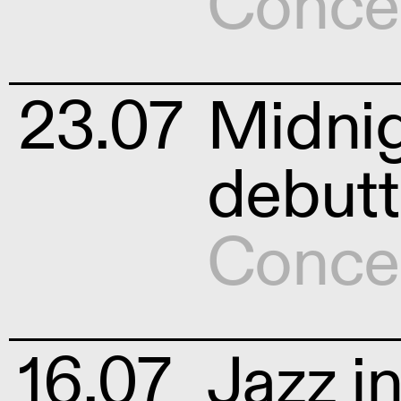
Conce
23.07
Midnig
debut
Conce
16.07
Jazz in