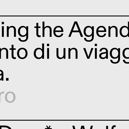
ing the Agend
to di un viagg
.
ro