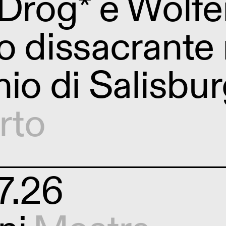
 Drog* e Wolfe
o dissacrante n
nio di Salisbu
rto
7.26