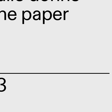
the paper
3