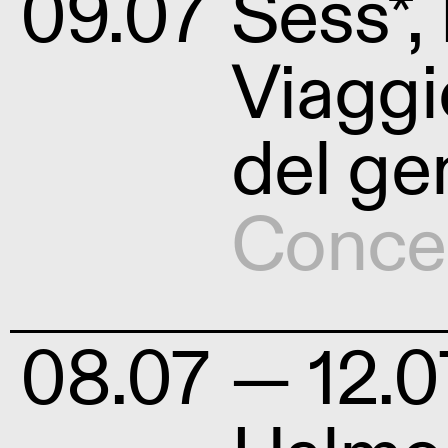
09.07
Sess*,
Viaggi
del ge
Conce
08.07
— 12.0