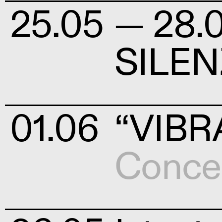
25.05
— 28.
SILEN
01.06
“VIBR
Conce