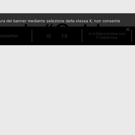
nale “Guida
sura del banner mediante selezione della stessa X, non consente
in collaborazione con
ewsletter
IG
FB
Il Calabrone
25”
i
Incontro