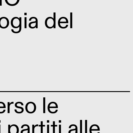
ogia del
erso le
partiti alle