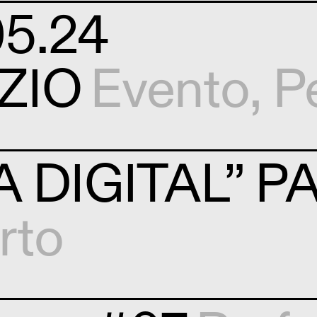
05.24
ZIO
Evento
,
P
A DIGITAL” P
rto