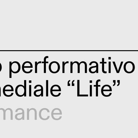
 performativo
ediale “Life”
rmance