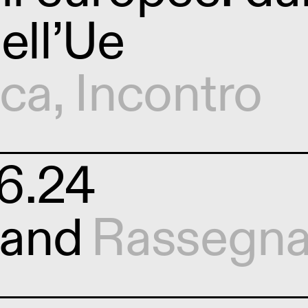
ell’Ue
ica
,
Incontro
6.24
and
Rassegn