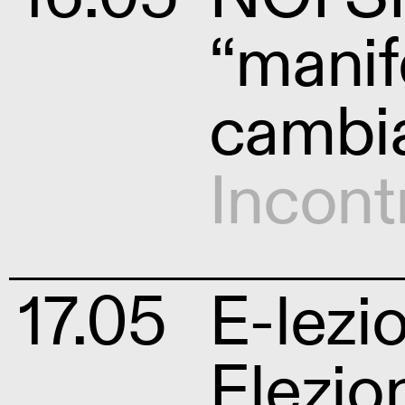
“manif
cambi
Incont
17.05
E-lezi
Elezion