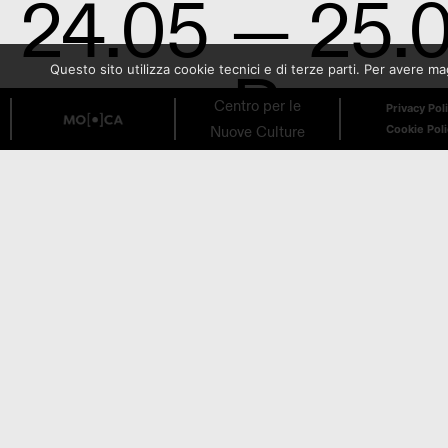
24.05
— 25.
Presen
Questo sito utilizza cookie tecnici e di terze parti. Per avere 
Centro per le
Privacy Pol
Nuove Culture
Cookie Pol
alle bi
Incont
11.05
Stati 