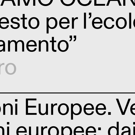
esto per l’ecol
amento”
ro
oni Europee. V
i europee: dai 