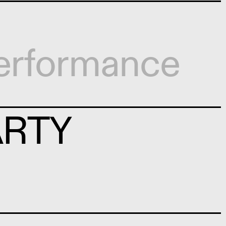
erformance
ARTY