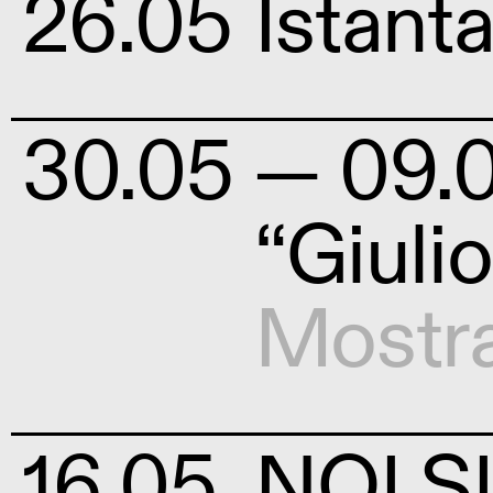
26.05
Istant
30.05
— 09.
“Giuli
Mostr
16.05
NOI 