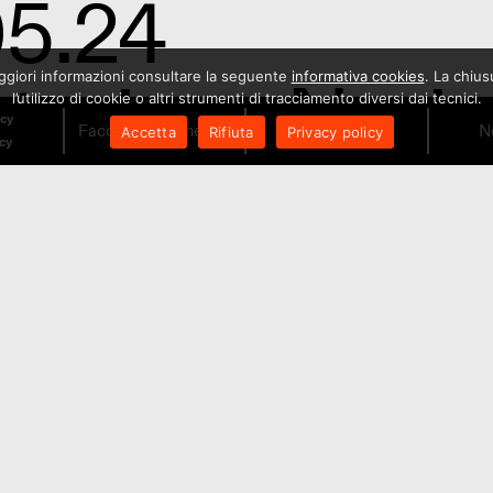
05.24
tazione Nazio
maggiori informazioni consultare la seguente
informativa cookies
. La chiu
l’utilizzo di cookie o altri strumenti di tracciamento diversi dai tecnici.
icy
Facciamo il Cinema!
Orari
N
Accetta
Rifiuta
Privacy policy
icy
rre d’Italia 20
ro
,
Workshop
Generali Giovan