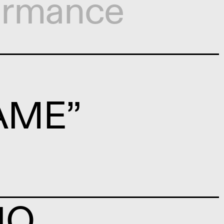
ormance
RAME”
NO