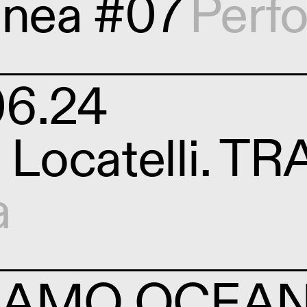
anea #07
Perf
06.24
o Locatelli. T
a
SIAMO OCEA