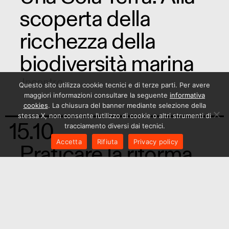
scoperta della
ricchezza della
biodiversità marina
Incontro
Questo sito utilizza cookie tecnici e di terze parti. Per avere
maggiori informazioni consultare la seguente
informativa
cookies
. La chiusura del banner mediante selezione della
stessa X, non consente l’utilizzo di cookie o altri strumenti di
15.10
tracciamento diversi dai tecnici.
Accetta
Rifiuta
Privacy policy
Praticare la riforma
carceraria: oltre 50
anni di riforma
penitenziaria