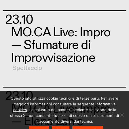
23.10
MO.CA Live: Impro
— Sfumature di
Improvvisazione
Spettacolo
23.10
Questo sito utilizza cookie tecnici e di terze parti. Per avere
MO.CA Live: Impro
maggiori informazioni consultare la seguente
informativa
cookies
. La chiusura del banner mediante selezione della
— Elena Lah e
stessa X, non consente l’utilizzo di cookie o altri strumenti di
tracciamento diversi dai tecnici.