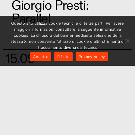
Giorgio Presti:
Parallel
Questo sito utilizza cookie tecnici e di terze parti. Per avere
Installazione
maggiori informazioni consultare la seguente
informativa
cookies
. La chiusura del banner mediante selezione della
stessa X, non consente l’utilizzo di cookie o altri strumenti di
tracciamento diversi dai tecnici.
15.09
Accetta
Rifiuta
Privacy policy
— 08.10.23
Emergency:
“Afghana”
Mostra
1
2
3
4
5
6
7
8
9
10
11
12
13
14
15
16
17
18
19
20
21
22
23