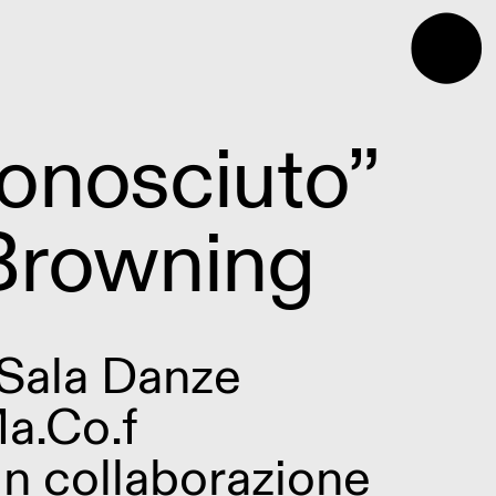
⬤
onosciuto”
Browning
Sala Danze
a.Co.f
in collaborazione