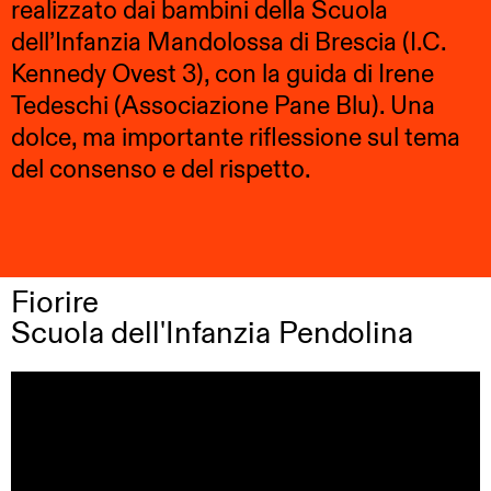
realizzato dai bambini della Scuola
dell’Infanzia Mandolossa di Brescia (I.C.
Kennedy Ovest 3), con la guida di Irene
Tedeschi (Associazione Pane Blu). Una
dolce, ma importante riflessione sul tema
del consenso e del rispetto.
Fiorire
Scuola dell'Infanzia Pendolina