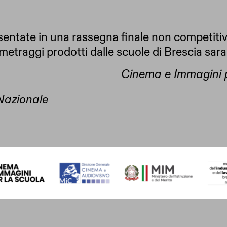
resentate in una rassegna finale non competi
tometraggi prodotti dalle scuole di Brescia sar
Cinema e Immagini 
 Nazionale