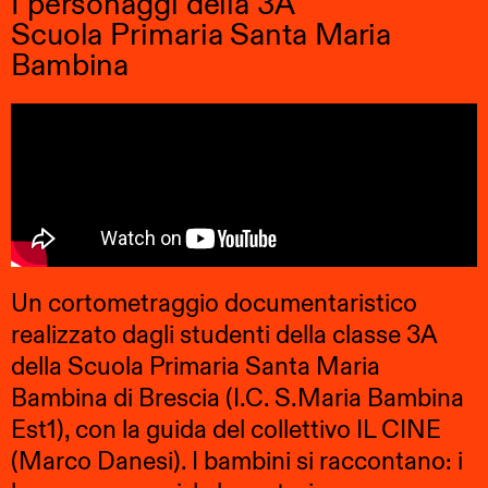
I personaggi della 3A
Scuola Primaria Santa Maria
Bambina
Un cortometraggio documentaristico
realizzato dagli studenti della classe 3A
della Scuola Primaria Santa Maria
Bambina di Brescia (I.C. S.Maria Bambina
Est1), con la guida del collettivo IL CINE
(Marco Danesi). I bambini si raccontano: i