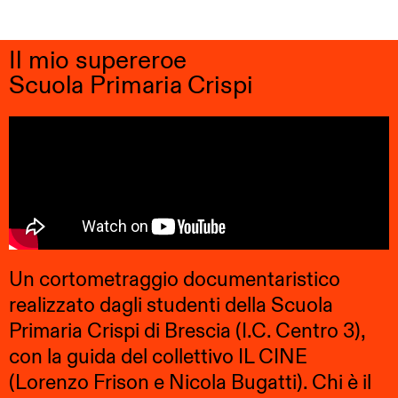
Il mio supereroe
Scuola Primaria Crispi
Un cortometraggio documentaristico
realizzato dagli studenti della Scuola
Primaria Crispi di Brescia (I.C. Centro 3),
con la guida del collettivo IL CINE
(Lorenzo Frison e Nicola Bugatti). Chi è il