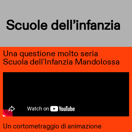
Scuole dell’infanzia
Una questione molto seria
Scuola dell'Infanzia Mandolossa
Un cortometraggio di animazione