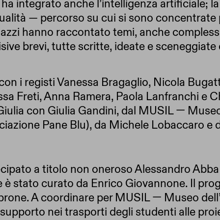
a integrato anche l’intelligenza artificiale; l
ualità — percorso su cui si sono concentrate 
ragazzi hanno raccontato temi, anche comples
ive brevi, tutte scritte, ideate e sceneggiate 
 con i registi Vanessa Bragaglio, Nicola Bugat
ssa Freti, Anna Ramera, Paola Lanfranchi e Chi
Giulia con Giulia Gandini, dal MUSIL — Museo 
ciazione Pane Blu), da Michele Lobaccaro e d
ecipato a titolo non oneroso Alessandro Abba
e è stato curato da Enrico Giovannone. Il pro
brone. A coordinare per MUSIL — Museo dell’In
supporto nei trasporti degli studenti alle proi