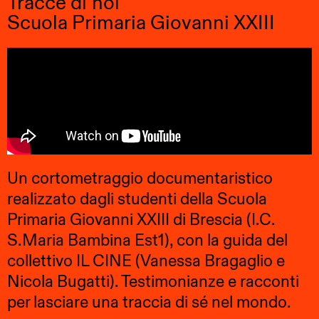
Tracce di noi
Scuola Primaria Giovanni XXIII
Un cortometraggio documentaristico
realizzato dagli studenti della Scuola
Primaria Giovanni XXIII di Brescia (I.C.
S.Maria Bambina Est1), con la guida del
collettivo IL CINE (Vanessa Bragaglio e
Nicola Bugatti). Testimonianze e racconti
per lasciare una traccia di sé nel mondo.