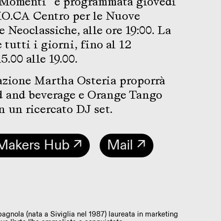
“Momenti” è programmata giovedì
MO.CA Centro per le Nuove
e Neoclassiche, alle ore 19:00. La
 tutti i giorni, fino al 12
5.00 alle 19.00.
azione Martha Osteria proporrà
od and beverage e Orange Tango
on un ricercato DJ set.
Makers Hub ↗
Mail ↗
pagnola (nata a Siviglia nel 1987) laureata in marketing