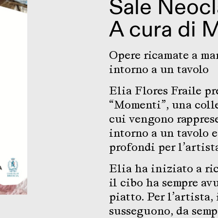
Sale Neocl
A cura di
M
Opere ricamate a man
intorno a un tavolo
Elia Flores Fraile p
“Momenti”, una colle
cui vengono rapprese
intorno a un tavolo 
profondi per l’artist
Elia ha iniziato a ri
il cibo ha sempre avu
piatto. Per l’artista,
susseguono, da sempre