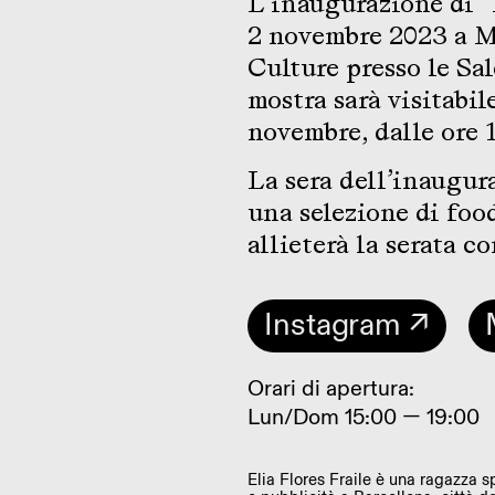
L’inaugurazione di 
2 novembre 2023 a 
Culture presso le Sal
mostra sarà visitabile
novembre, dalle ore 1
La sera dell’inaugur
una selezione di fo
allieterà la serata c
Instagram ↗
Orari di apertura:
Lun/Dom 15:00 — 19:00
Elia Flores Fraile è una ragazza s