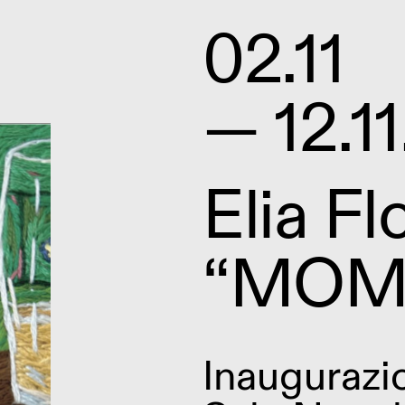
02.11
— 12.1
Elia Fl
“MOM
Inaugurazi