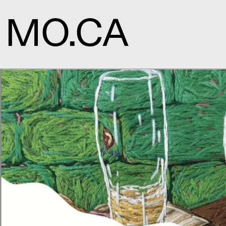
MO.CA