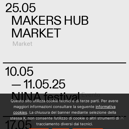
25.05
MAKERS HUB
MARKET
Market
10.05
— 11.05.25
NINA festival
Evento
Questo sito utilizza cookie tecnici e di terze parti. Per avere
maggiori informazioni consultare la seguente
informativa
cookies
. La chiusura del banner mediante selezione della
stessa X, non consente l’utilizzo di cookie o altri strumenti di
17.05
tracciamento diversi dai tecnici.