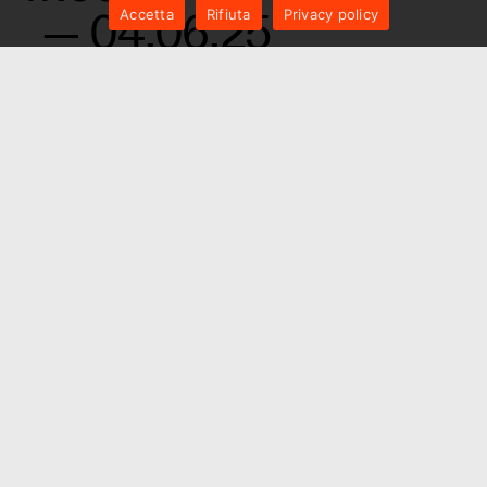
— 04.06.25
Accetta
Rifiuta
Privacy policy
AAB – Associazione
Artisti Bresciani:
“Amore mio. Artisti
Millennials”
Mostra
1
2
3
4
5
6
7
8
9
10
11
12
13
14
15
16
17
18
19
20
21
22
23
24
25
26
27
28
29
30
31
32
33
34
35
36
37
38
39
40
41
42
43
44
45
46
47
48
49
50
51
52
53
54
55
56
57
58
59
60
61
62
63