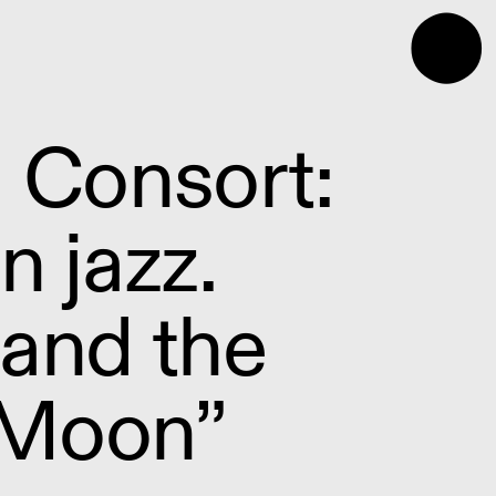
⬤
i Consort:
n jazz.
 and the
 Moon”