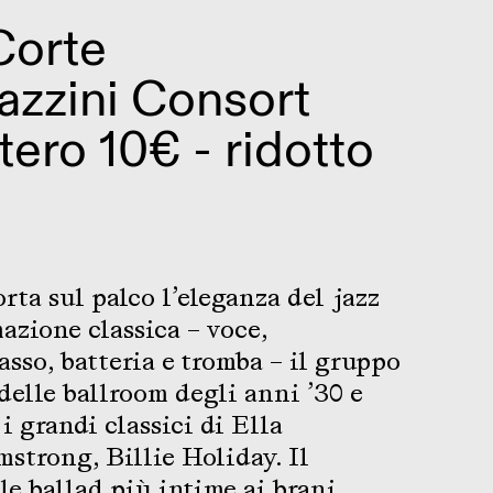
Corte
azzini Consort
tero 10€ - ridotto
rta sul palco l’eleganza del jazz
zione classica – voce,
asso, batteria e tromba – il gruppo
delle ballroom degli anni ’30 e
 i grandi classici di Ella
mstrong, Billie Holiday. Il
le ballad più intime ai brani