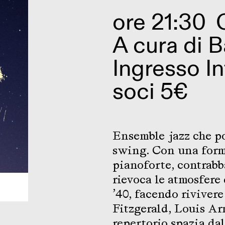
ore 21:30
A cura di
B
Ingresso In
soci 5€
Ensemble jazz che po
swing. Con una forma
pianoforte, contrabb
rievoca le atmosfere 
’40, facendo rivivere
Fitzgerald, Louis Ar
repertorio spazia dal