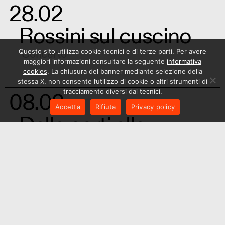
28.02
Rossini sul cuscino
Questo sito utilizza cookie tecnici e di terze parti. Per avere
Concerto
maggiori informazioni consultare la seguente
informativa
cookies
. La chiusura del banner mediante selezione della
stessa X, non consente l’utilizzo di cookie o altri strumenti di
tracciamento diversi dai tecnici.
08.02
Accetta
Rifiuta
Privacy policy
Dalle corti alle
carceri
Concerto
07.12