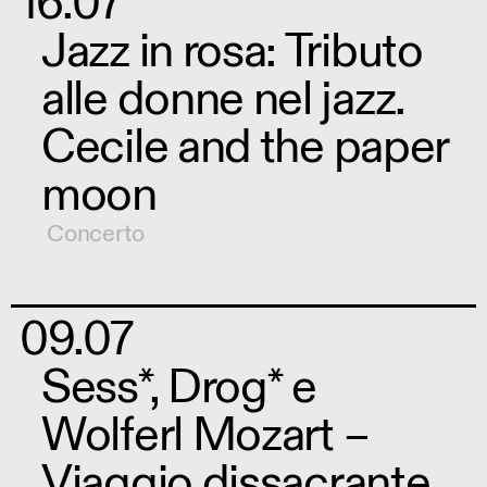
16.07
Jazz in rosa: Tributo
alle donne nel jazz.
Cecile and the paper
moon
Concerto
09.07
Sess*, Drog* e
Wolferl Mozart –
Viaggio dissacrante