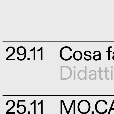
29.11
Cosa f
Didatt
25.11
MO.CA 