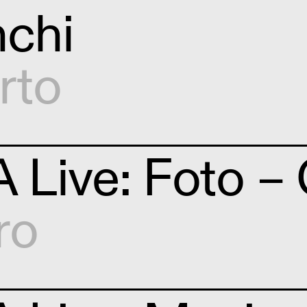
nchi
rto
Live: Foto – G
ro