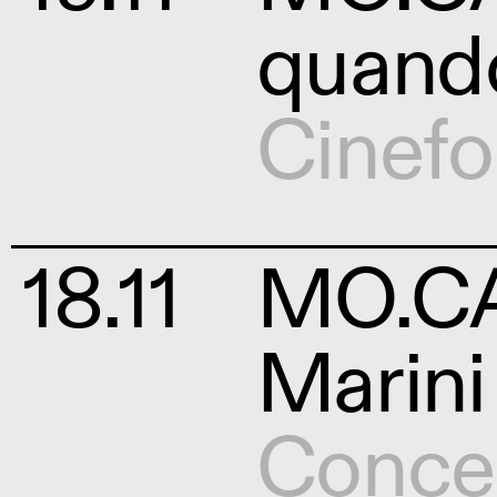
quando
Cinef
18.11
MO.CA 
Marini
Conce