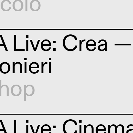
colo
Live: Crea — 
onieri
hop
 Live: Cinem