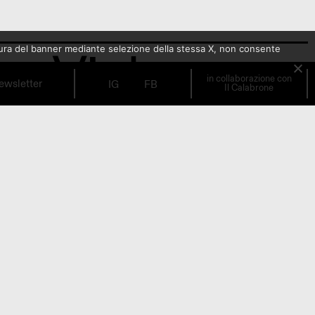
– Viola
sura del banner mediante selezione della stessa X, non consente
in collaborazione con
ewsletter
IG
FB
Il Calabrone
orkshop