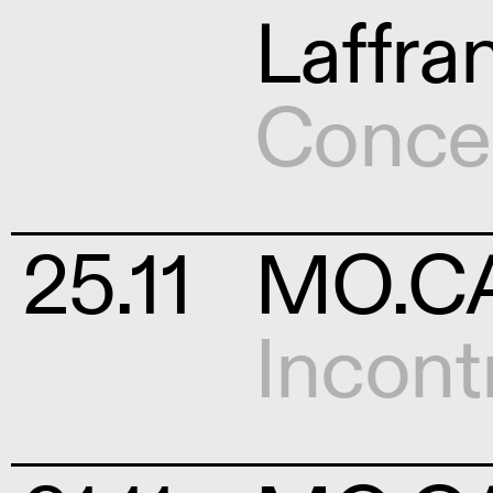
Laffra
Conce
25.11
MO.CA 
Incont