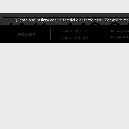
14.11
MO.CA 
Questo sito utilizza cookie tecnici e di terze parti. Per avere 
Centro per le
Privacy Pol
Nuove Culture
Cookie Pol
Duo
Conce
13.11
MO.CA