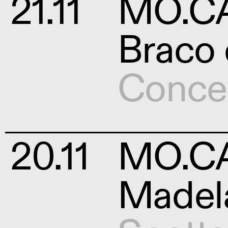
21.11
MO.CA 
Braco e
Conce
20.11
MO.CA 
Madel