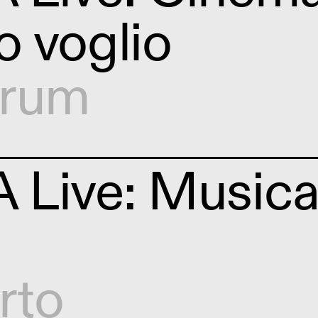
 voglio
orum
Live: Musica 
rto