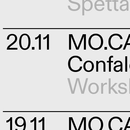
Spetta
20.11
MO.CA 
Confal
Works
19.11
MO.CA