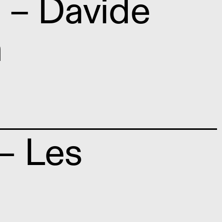
 – Davide
a
— Les