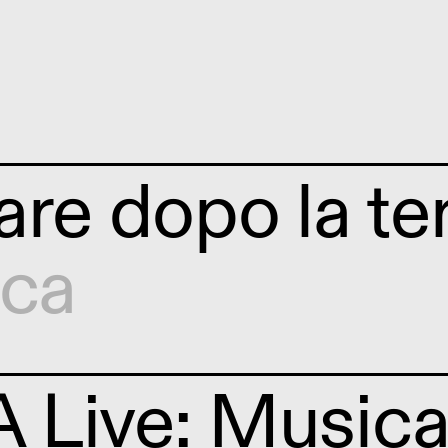
are dopo la te
ica
Live: Musica 