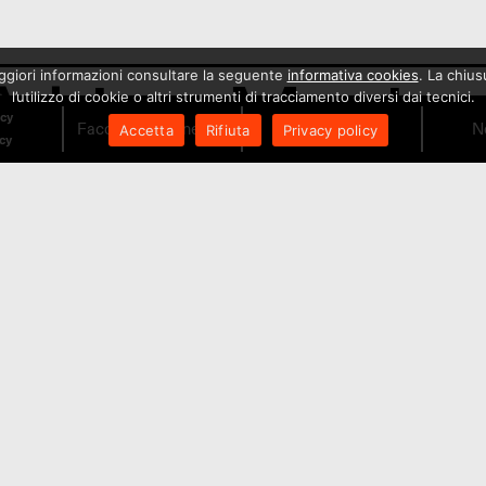
Live: Musica 
maggiori informazioni consultare la seguente
informativa cookies
. La chiu
l’utilizzo di cookie o altri strumenti di tracciamento diversi dai tecnici.
icy
Facciamo il Cinema!
Orari
N
Accetta
Rifiuta
Privacy policy
icy
rto
 Live: Crea
W