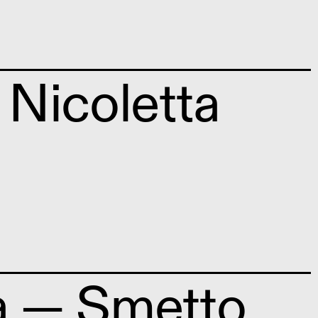
Nicoletta
a — Smetto