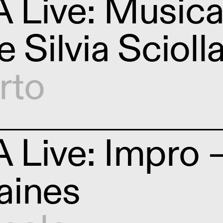
Live: Musica
 Silvia Scioll
rto
Live: Impro 
aines