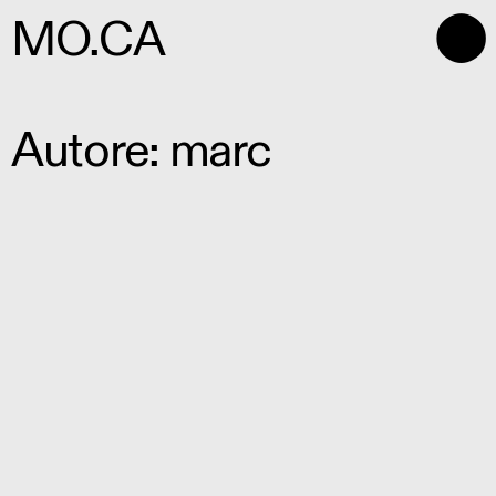
⬤
MO.CA
Autore:
marc