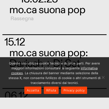
mo.ca suona pop
Rassegna
15.12
mo.ca suona pop:
Dariush + Dj Set
Questo sito utilizza cookie tecnici e di terze parti. Per avere
maggiori informazioni consultare la seguente
informativa
Concerto
cookies
. La chiusura del banner mediante selezione della
stessa X, non consente l’utilizzo di cookie o altri strumenti di
tracciamento diversi dai tecnici.
Accetta
Rifiuta
Privacy policy
06.12
— 23.12.22