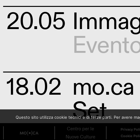
20.05
Immagi
Event
18.02
mo.ca 
Set
Questo sito utilizza cookie tecnici e di terze parti. Per avere 
Conce
Centro per le
Privacy Pol
Nuove Culture
Cookie Pol