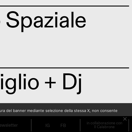
 Spaziale
glio + Dj
sura del banner mediante selezione della stessa X, non consente
in collaborazione con
ewsletter
IG
FB
Il Calabrone