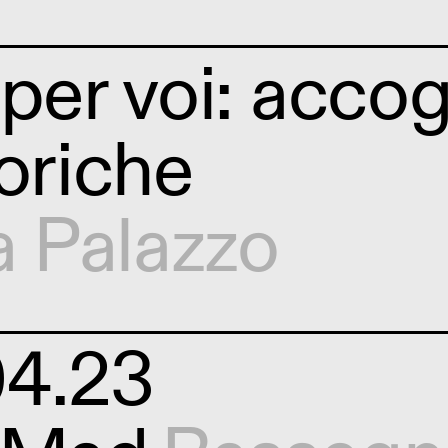
 per voi: accog
toriche
a Palazzo
04.23