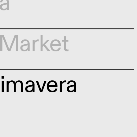
a
Market
rimavera