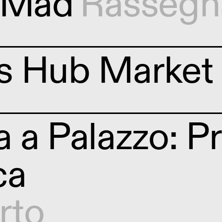
a Mad
Rassegn
s Hub Market
 a Palazzo: P
ca
rto