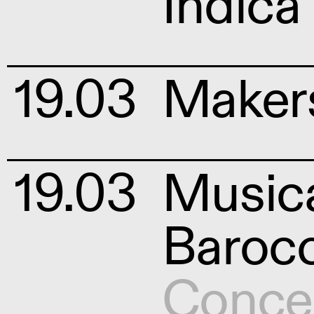
Indic
19.03
Maker
19.03
Musica
Baroc
Conce