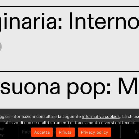
naria: Interno
o
suona pop: Mi
maggiori informazioni consultare la seguente
informativa cookies
. La chiu
rto
l’utilizzo di cookie o altri strumenti di tracciamento diversi dai tecnici.
icy
Facciamo il Cinema!
Orari
N
Accetta
Rifiuta
Privacy policy
icy