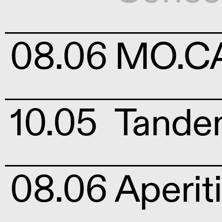
08.06
MO.CA
10.05
Tandem
08.06
Aperiti