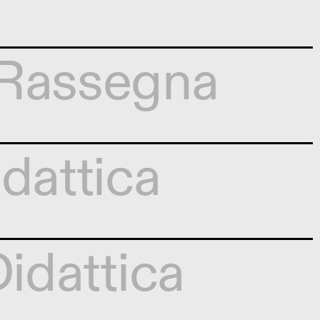
Rassegna
dattica
idattica