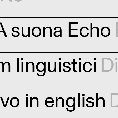
 suona Echo
 linguistici
Di
vo in english
D