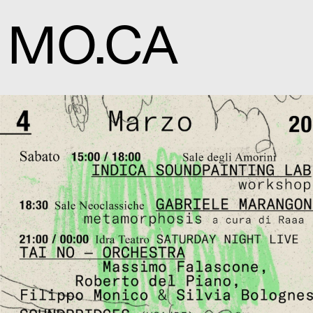
MO.CA