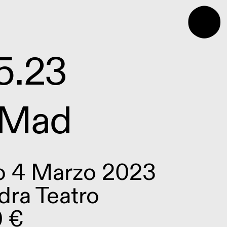
⬤
5.23
 Mad
o 4 Marzo 2023
Idra Teatro
0 €