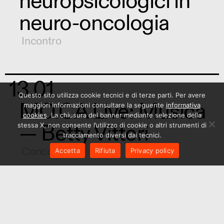
neuropsicologici in
neuro-oncologia
Incontro
13.01
Questo sito utilizza cookie tecnici e di terze parti. Per avere
MO.CA Live: Musica
maggiori informazioni consultare la seguente
informativa
cookies
. La chiusura del banner mediante selezione della
— Betty Vittori
stessa X, non consente l’utilizzo di cookie o altri strumenti di
tracciamento diversi dai tecnici.
Concerto
Accetta
Rifiuta
Privacy policy
08.01
— 06.02.22