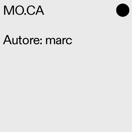
⬤
MO.CA
Autore:
marc