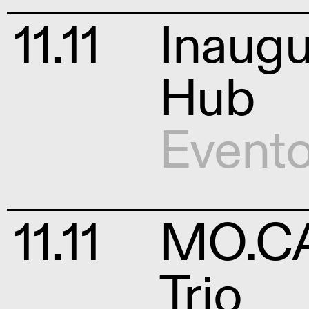
11.11
Inaug
Hub
Event
11.11
MO.CA 
Trio