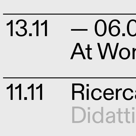
13.11
— 06.0
At Wo
11.11
Ricerca
Didatt