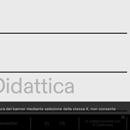
idattica
sura del banner mediante selezione della stessa X, non consente
bre
in collaborazione con
ewsletter
IG
FB
Il Calabrone