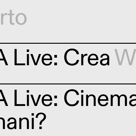
rto
 Live: Crea
W
 Live: Cinem
ani?