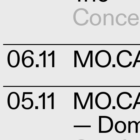
Conce
06.11
MO.CA
05.11
MO.CA
— Dom