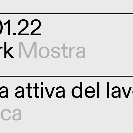
1.22
rk
Mostra
 attiva del la
ica