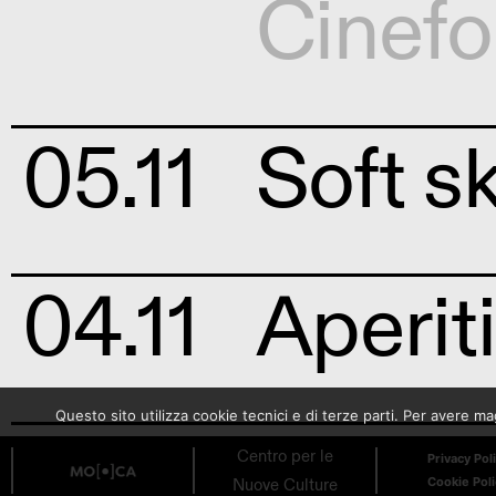
Cinef
05.11
Soft sk
04.11
Aperiti
Questo sito utilizza cookie tecnici e di terze parti. Per avere 
MO.CA
Centro per le
Privacy Pol
Nuove Culture
Cookie Pol