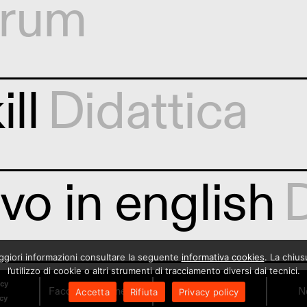
orum
ill
Didattica
vo in english
D
maggiori informazioni consultare la seguente
informativa cookies
. La chiu
 Live: Novem
l’utilizzo di cookie o altri strumenti di tracciamento diversi dai tecnici.
icy
Facciamo il Cinema!
Orari
N
Accetta
Rifiuta
Privacy policy
icy