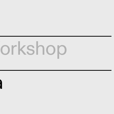
orkshop
a