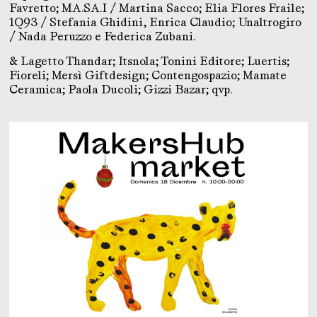
Favretto; MA.SA.I / Martina Sacco; Elia Flores Fraile;
1Q93 / Stefania Ghidini, Enrica Claudio; Unaltrogiro
/ Nada Peruzzo e Federica Zubani.
& Lagetto Thandar; Itsnola; Tonini Editore; Luertis;
Fioreli; Mersì Giftdesign; Contengospazio; Mamate
Ceramica; Paola Ducoli; Gizzi Bazar; qvp.