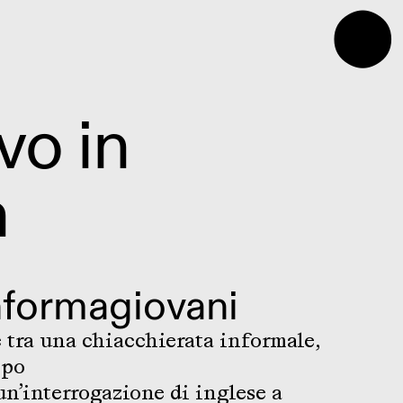
⬤
vo in
h
nformagiovani
e tra una chiacchierata informale,
ppo
un’interrogazione di inglese a