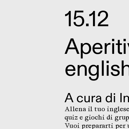
15.12
Aperiti
englis
A cura di
I
Allena il tuo ingles
quiz e giochi di gru
Vuoi prepararti per 