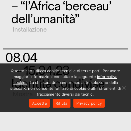
– “l’Africa ‘berceau’
dell’umanità”
Installazione
08.04
— 15.04.23
Questo sito utilizza cookie tecnici e di terze parti. Per avere
maggiori informazioni consultare la seguente
informativa
Identità condivise
cookies
. La chiusura del banner mediante selezione della
stessa X, non consente l’utilizzo di cookie o altri strumenti di
Mostra
tracciamento diversi dai tecnici.
Accetta
Rifiuta
Privacy policy
07.04