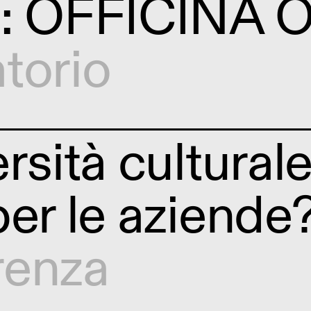
o: OFFICINA O
torio
rsità culturale
per le aziende
renza