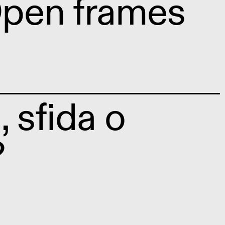
pen frames
, sfida o
?