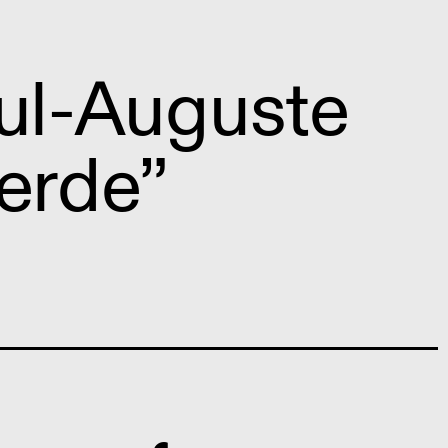
aul-Auguste
Verde”