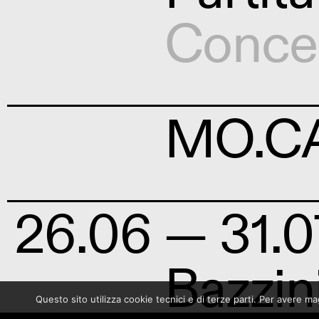
Conce
MO.C
26.06
— 31.0
Bazzin
Questo sito utilizza cookie tecnici e di terze parti. Per avere 