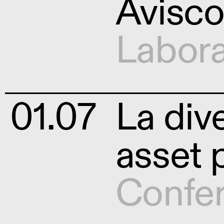
Avisc
Labora
01.07
La dive
asset 
Confe