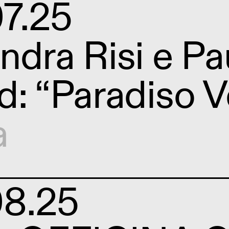
7.25
ndra Risi e P
d: “Paradiso 
a
08.25