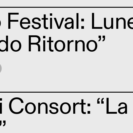
o Festival: Lu
o Ritorno”
o
i Consort: “La
”