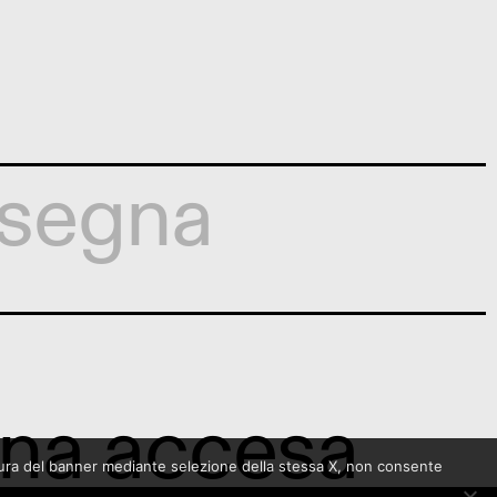
segna
una accesa
sura del banner mediante selezione della stessa X, non consente