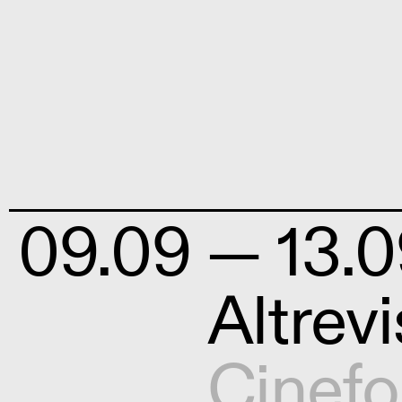
09.09
— 13.0
Altre
Cinef