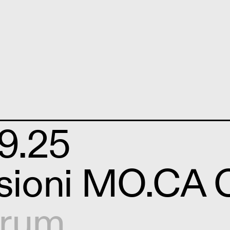
9.25
visioni MO.C
orum