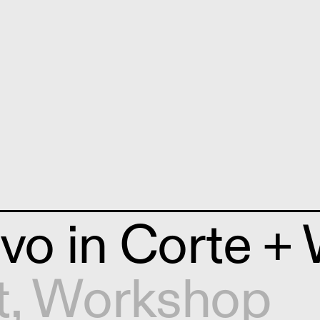
ivo in Corte 
t
,
Workshop