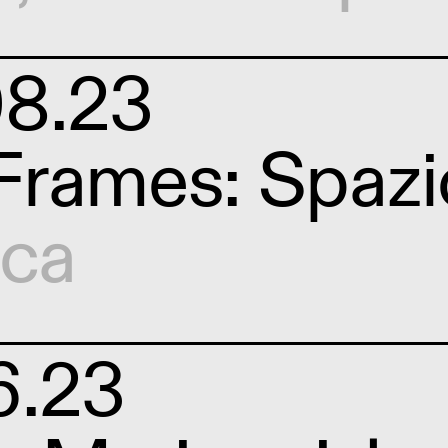
08.23
rames: Spazi
ica
6.23