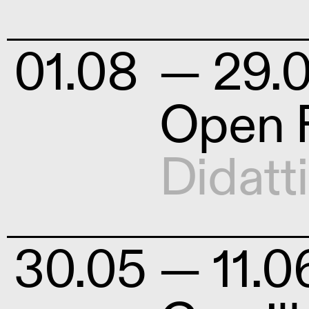
01.08
— 29.
Open F
Didatt
30.05
— 11.0