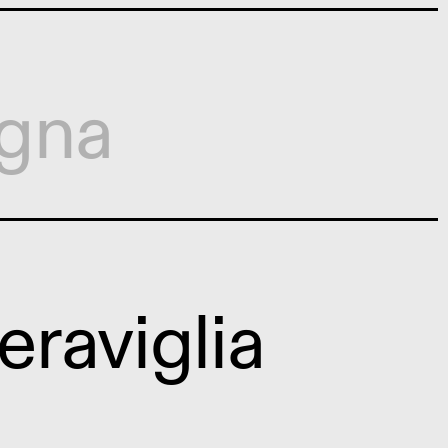
gna
raviglia