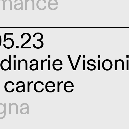
rmance
05.23
dinarie Visioni
i carcere
gna