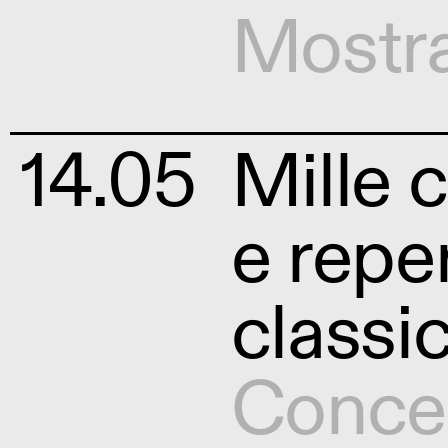
Mostr
14.05
Mille c
e repe
classi
Conce