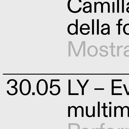
Camill
della 
Mostr
30.05
LY – E
multim