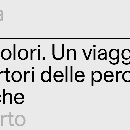
a
olori. Un viag
rtori delle per
che
rto