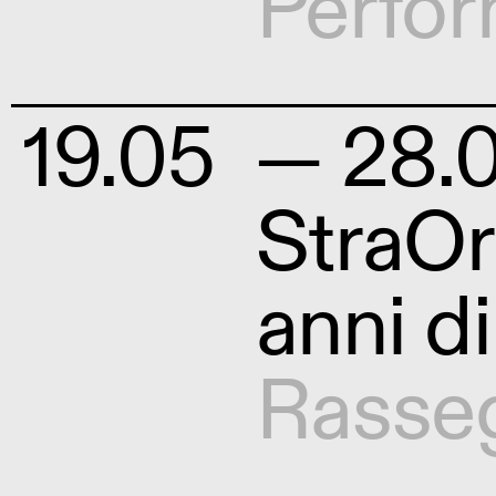
Perfo
19.05
— 28.
StraOr
anni d
Rasse