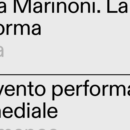
a Marinoni. La
forma
a
vento perform
ediale