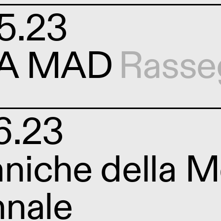
5.23
CA MAD
Rasse
6.23
iche della Me
nnale