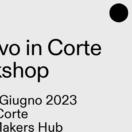
⬤
vo in Corte
kshop
 Giugno 2023
Corte
akers Hub