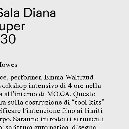
Sala Diana
uper
 30
Howes
ice, performer, Emma Waltraud
orkshop intensivo di 4 ore nella
a all’interno di MO.CA. Questo
a sulla costruzione di “tool kits”
ficare l’intenzione fino ai limiti
orpo. Saranno introdotti strumenti
: scrittura automatica, disegno,