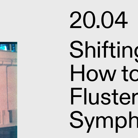
20.04
Shiftin
How to
Fluste
Symph