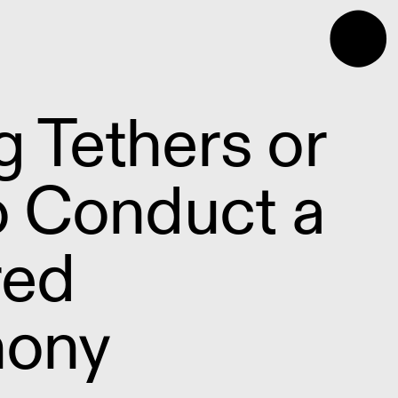
⬤
g Tethers or
 Conduct a
red
ony