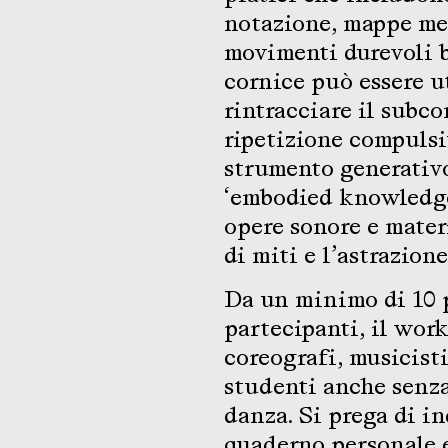
notazione, mappe men
movimenti durevoli 
cornice può essere ut
rintracciare il subc
ripetizione compuls
strumento generativo
‘embodied knowledge’
opere sonore e materi
di miti e l’astrazione
Da un minimo di 10 
partecipanti, il wor
coreografi, musicisti
studenti anche senza
danza. Si prega di i
quaderno personale e