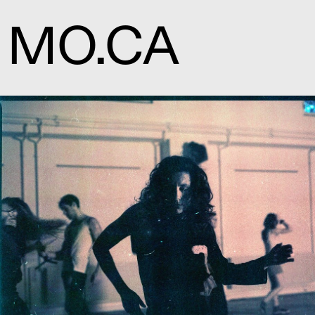
MO.CA