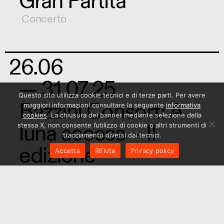
Gran Partita”
Concerto
26.06
— 31.07.25
Questo sito utilizza cookie tecnici e di terze parti. Per avere
Bazzini Consort: A
maggiori informazioni consultare la seguente
informativa
cookies
. La chiusura del banner mediante selezione della
luna accesa – II
stessa X, non consente l’utilizzo di cookie o altri strumenti di
tracciamento diversi dai tecnici.
edizione
Accetta
Rifiuta
Privacy policy
Concerto
,
Rassegna
26.06