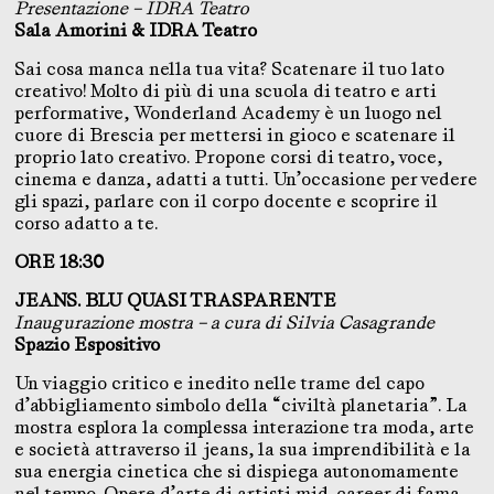
Presentazione – IDRA Teatro
Sala Amorini & IDRA Teatro
Sai cosa manca nella tua vita? Scatenare il tuo lato
creativo! Molto di più di una scuola di teatro e arti
performative, Wonderland Academy è un luogo nel
cuore di Brescia per mettersi in gioco e scatenare il
proprio lato creativo. Propone corsi di teatro, voce,
cinema e danza, adatti a tutti. Un’occasione per vedere
gli spazi, parlare con il corpo docente e scoprire il
corso adatto a te.
ORE 18:30
JEANS. BLU QUASI TRASPARENTE
Inaugurazione mostra – a cura di Silvia Casagrande
Spazio Espositivo
Un viaggio critico e inedito nelle trame del capo
d’abbigliamento simbolo della “civiltà planetaria”. La
mostra esplora la complessa interazione tra moda, arte
e società attraverso il jeans, la sua imprendibilità e la
sua energia cinetica che si dispiega autonomamente
nel tempo. Opere d’arte di artisti mid-career di fama