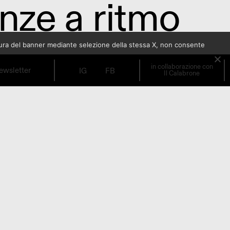
nze a ritmo
sura del banner mediante selezione della stessa X, non consente
in collaborazione con
ewsletter
IG
FB
Il Calabrone
a in jazz.
r Moon”