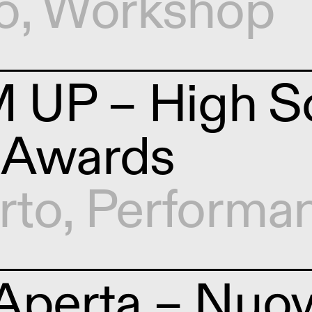
o
,
Workshop
UP – High S
 Awards
rto
,
Performa
Aperta – Nuov