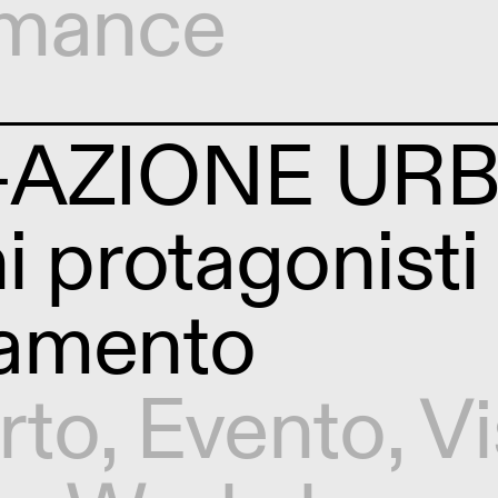
rmance
-AZIONE URB
i protagonisti
amento
rto
,
Evento
,
Vi