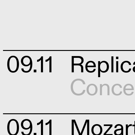
09.11
Replic
Conce
09.11
Mozart