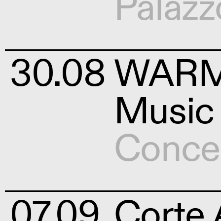
Palazz
30.08
WARM 
Music
Conce
07.09
Corte 