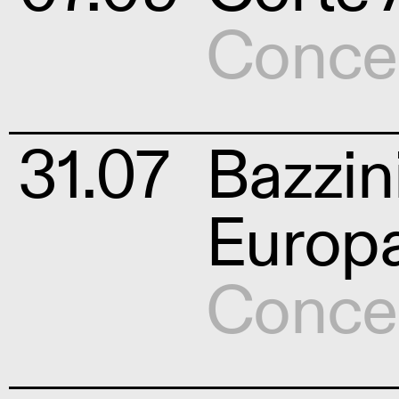
Conce
31.07
Bazzin
Europ
Conce