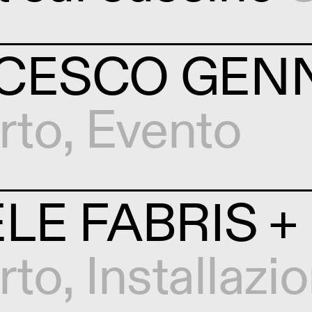
CESCO GEN
rto
,
Evento
LE FABRIS 
rto
,
Installazi