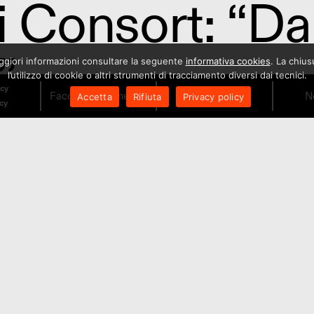
i Consort: “Da
”
maggiori informazioni consultare la seguente
informativa cookies
. La chiu
l’utilizzo di cookie o altri strumenti di tracciamento diversi dai tecnici.
icy
Facciamo il Cinema!
Orari
N
Accetta
Rifiuta
Privacy policy
rto
icy
 Consort: “Lun
 and the Pape