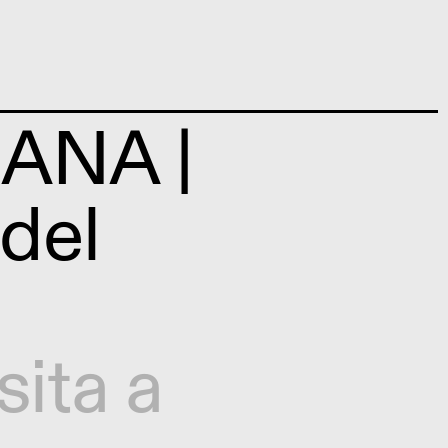
ANA |
 del
sita a