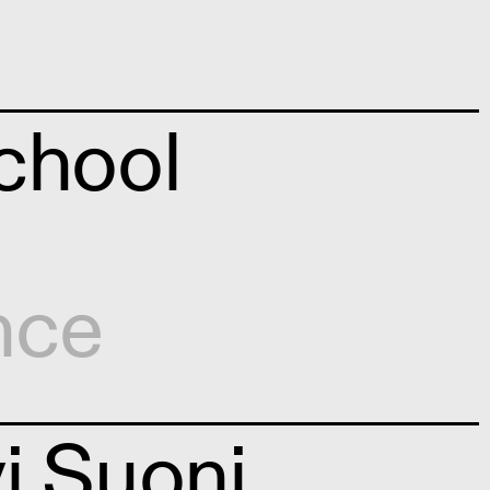
chool
nce
i Suoni