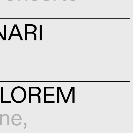
NARI
+ LOREM
one
,