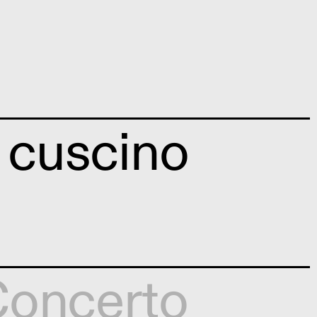
l cuscino
oncerto