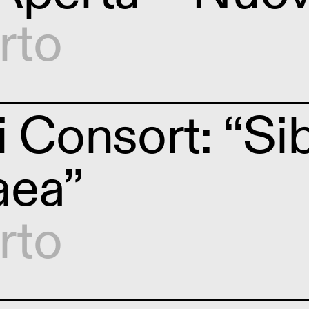
rto
i Consort: “Sib
aea”
rto