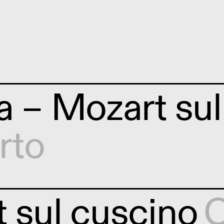
a – Mozart su
rto
 sul cuscino
C