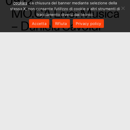
09.12
cookies
. La chiusura del banner mediante selezione della
MO.CA Live: Musica
stessa X, non consente l’utilizzo di cookie o altri strumenti di
tracciamento diversi dai tecnici.
– Daniela Savoldi
Accetta
Rifiuta
Privacy policy
Concerto
25.11
MO.CA Live: Musica
– Viviana Laffranchi
Concerto
1
2
3
4
5
6
7
8
9
10
11
12