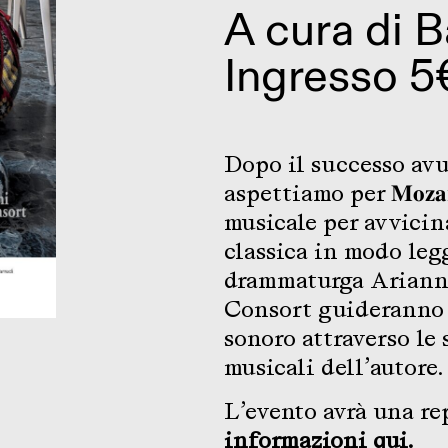
A cura di
B
Ingresso 5
Dopo il successo avu
aspettiamo per 𝐌𝐨𝐳𝐚𝐫𝐭
musicale per avvicin
classica in modo legg
drammaturga Arianna
Consort guideranno g
sonoro attraverso le 
musicali dell’autore.
L’evento avrà una rep
informazioni
qui
.