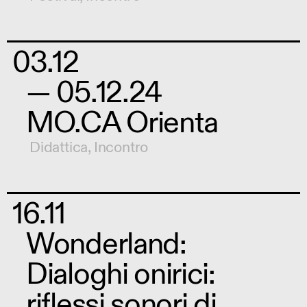
03.12
— 05.12.24
MO.CA Orienta
Didattica
,
Incontro
16.11
Wonderland:
Dialoghi onirici:
riflessi sonori di