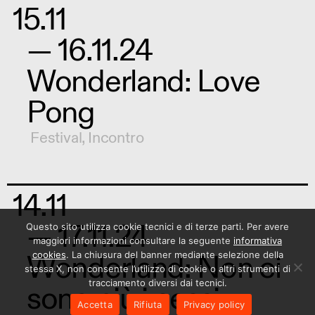
15.11
— 16.11.24
Wonderland: Love
Pong
Festival
,
Incontro
14.11
— 17.11.24
Questo sito utilizza cookie tecnici e di terze parti. Per avere
maggiori informazioni consultare la seguente
informativa
Wonderland: Non ci
cookies
. La chiusura del banner mediante selezione della
stessa X, non consente l’utilizzo di cookie o altri strumenti di
tracciamento diversi dai tecnici.
sono più i cessi
Accetta
Rifiuta
Privacy policy