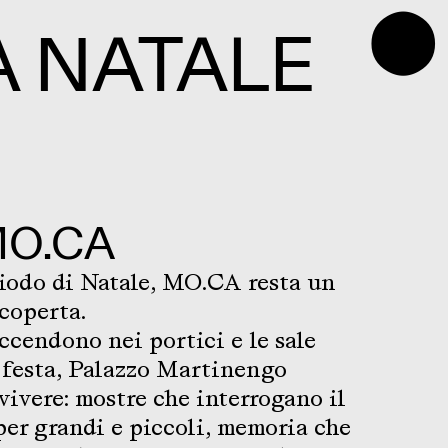
⬤
A NATALE
O.CA
iodo di Natale, MO.CA resta un
scoperta.
ccendono nei portici e le sale
a festa, Palazzo Martinengo
vivere: mostre che interrogano il
per grandi e piccoli, memoria che