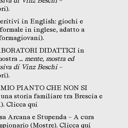
siva di Vinz Beschi
–
ri).
eritivi in English: giochi e
formale in inglese, adatto a
Informagiovani).
BORATORI DIDATTICI in
mostra
… mente, mostra ed
siva di Vinz Beschi
–
ri).
 MIO PIANTO CHE NON SI
una storia familiare tra Brescia e
i).
Clicca qui
a Arcana e Stupenda – A cura
mpionario (Mostre).
Clicca qui