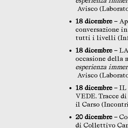
esperienza immer
Avisco
(Laborato
18 dicembre –
Ap
conversazione in
tutti i livelli (
18 dicembre –
LA
occasione della 
esperienza immer
Avisco
(Laborato
18 dicembre
–
IL
VEDE. Tracce di 
il Carso (Incontr
20 dicembre –
Cos
di Collettivo Ca