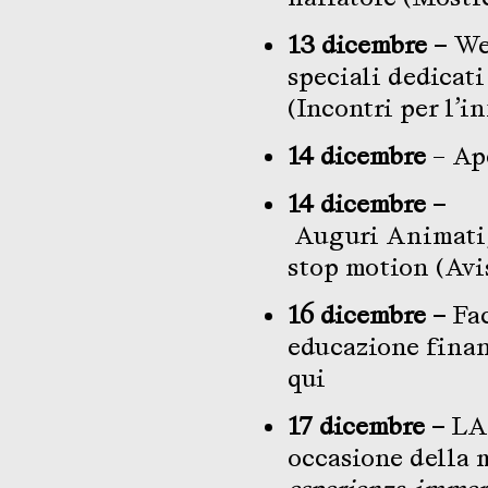
13 dicembre –
Wee
speciali dedicati
(Incontri per l’i
14 dicembre
– Ap
14 dicembre
–
Auguri Animati, 
stop motion
(Avi
16 dicembre
–
Fa
educazione finan
qui
17 dicembre –
LA
occasione della 