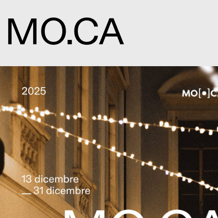
MO.CA