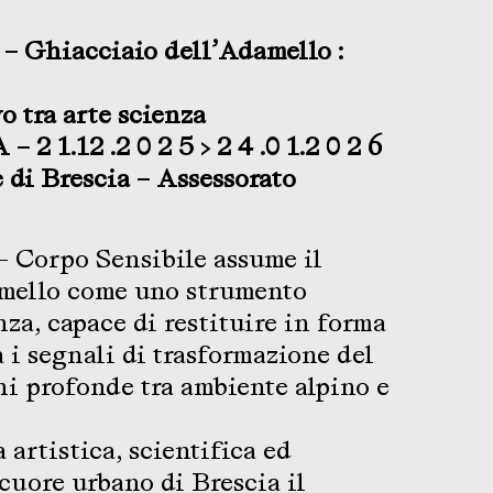
Ghiacciaio dell’Adamello :
o tra arte scienza
2 1.12 .2 0 2 5 > 2 4 .0 1.2 0 2 6
di Brescia – Assessorato
 – Corpo Sensibile assume il
mello come uno strumento
za, capace di restituire in forma
 i segnali di trasformazione del
ni profonde tra ambiente alpino e
a artistica, scientifica ed
 cuore urbano di Brescia il