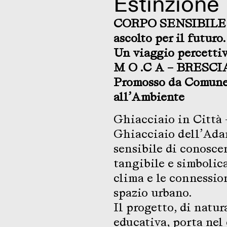
Estinzione
CORPO SENSIBILE – 
ascolto per il futuro.
Un viaggio percettiv
M O .C A – BRESCIA – 
Promosso da Comune 
all’Ambiente
Ghiacciaio in Città
Ghiacciaio dell’Ada
sensibile di conoscen
tangibile e simbolica
clima e le connessio
spazio urbano.
Il progetto, di natur
educativa, porta nel