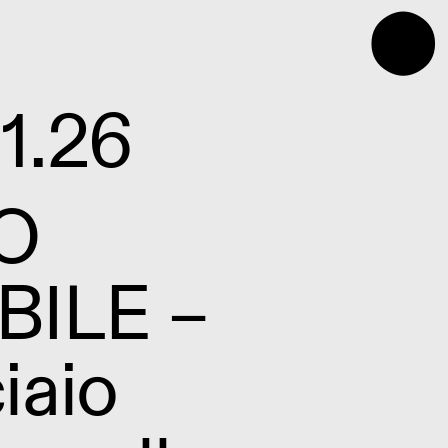
⬤
1.26
O
BILE –
iaio