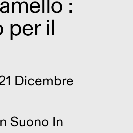
amello :
 per il
21 Dicembre
Un Suono In