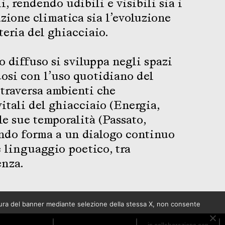
i, rendendo udibili e visibili sia i
zione climatica sia l’evoluzione
teria del ghiacciaio.
o diffuso si sviluppa negli spazi
osi con l’uso quotidiano del
ttraversa ambienti che
vitali del ghiacciaio (Energia,
le sue temporalità (Passato,
ando forma a un dialogo continuo
e linguaggio poetico, tra
enza.
sura del banner mediante selezione della stessa X, non consente