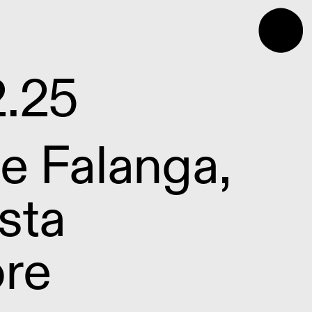
⬤
2.25
e Falanga,
ista
ore