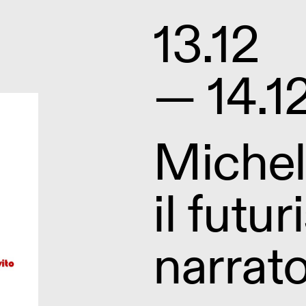
13.12
— 14.1
Michel
il futur
narrat