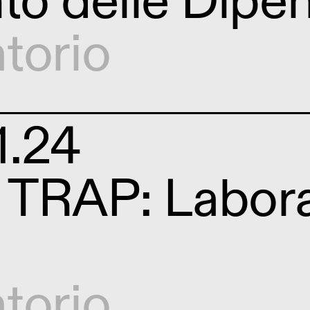
nto delle Dip
torio
1.24
n TRAP: Labora
torio