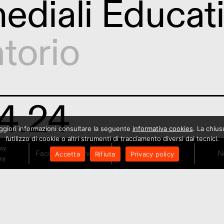
ediali Educati
torio
4.24
maggiori informazioni consultare la seguente
informativa cookies
. La chiu
NG FUTURE 
l’utilizzo di cookie o altri strumenti di tracciamento diversi dai tecnici.
icy
Facciamo il Cinema!
Orari
N
Accetta
Rifiuta
Privacy policy
icy
ro
,
Laboratori