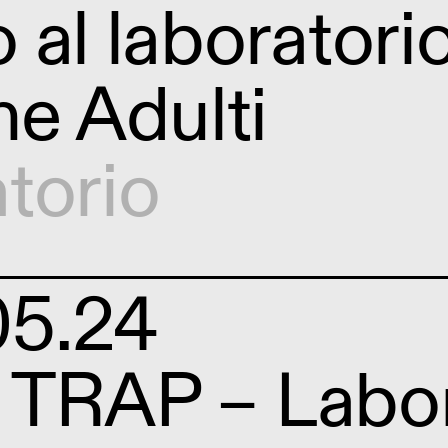
 al laboratori
ne Adulti
torio
05.24
in TRAP – Labo