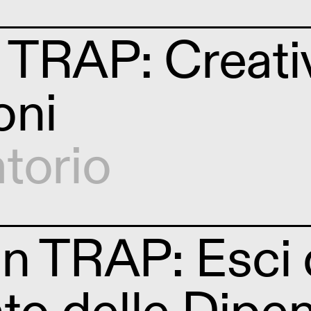
n TRAP: Creati
oni
torio
n TRAP: Esci 