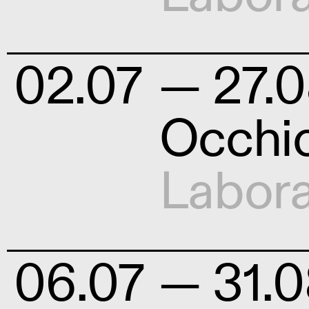
02.07
— 27.0
Occhio
Labora
06.07
— 31.0