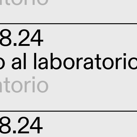
8.24
 al laboratori
torio
8.24