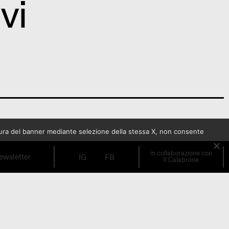
vi
sura del banner mediante selezione della stessa X, non consente
BRESCIA
in collaborazione con
ewsletter
IG
FB
Il Calabrone
o