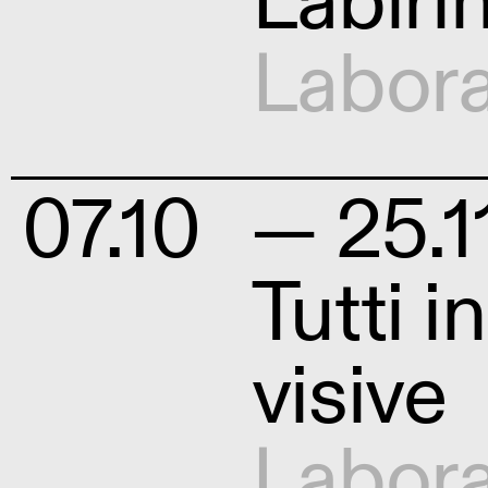
Labiri
Labora
07.10
— 25.1
Tutti i
visive
Labora