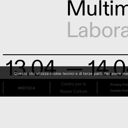
Multim
Labora
13.04
— 14.0
Questo sito utilizza cookie tecnici e di terze parti. Per avere 
MAKI
Centro per le
Privacy Pol
Nuove Culture
Cookie Pol
Incont