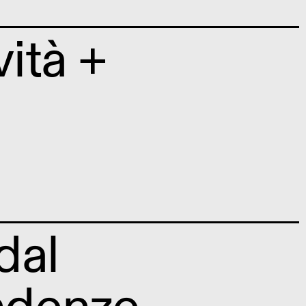
vità +
dal