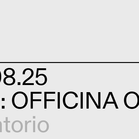
08.25
o: OFFICINA O
torio