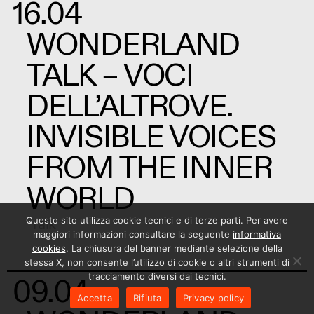
16.04
WONDERLAND
TALK – VOCI
DELL’ALTROVE.
INVISIBLE VOICES
FROM THE INNER
WORLD
Questo sito utilizza cookie tecnici e di terze parti. Per avere
Talk
maggiori informazioni consultare la seguente
informativa
cookies
. La chiusura del banner mediante selezione della
stessa X, non consente l’utilizzo di cookie o altri strumenti di
tracciamento diversi dai tecnici.
09.04
Accetta
Rifiuta
Privacy policy