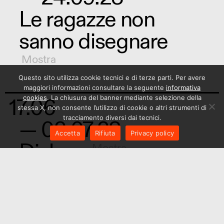
Le ragazze non
sanno disegnare
Mostra
Questo sito utilizza cookie tecnici e di terze parti. Per avere
maggiori informazioni consultare la seguente
informativa
17.06
cookies
. La chiusura del banner mediante selezione della
stessa X, non consente l’utilizzo di cookie o altri strumenti di
tracciamento diversi dai tecnici.
— 02.07.23
Accetta
Rifiuta
Privacy policy
Dialogo
Mostra
03.06
— 02.07.23