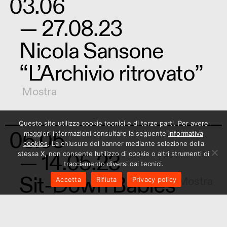
03.06
— 27.08.23
Nicola Sansone
“L’Archivio ritrovato”
Mostra
Questo sito utilizza cookie tecnici e di terze parti. Per avere
06.05
maggiori informazioni consultare la seguente
informativa
cookies
. La chiusura del banner mediante selezione della
— 14.05.23
stessa X, non consente l’utilizzo di cookie o altri strumenti di
tracciamento diversi dai tecnici.
Sit-Down Babies
Mostra
Accetta
Rifiuta
Privacy policy