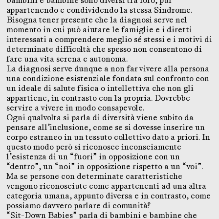
bambini e bambine sono diversi tra loro, pur
appartenendo e condividendo la stessa Sindrome.
Bisogna tener presente che la diagnosi serve nel
momento in cui può aiutare le famiglie e i diretti
interessati a comprendere meglio sé stessi e i motivi di
determinate difficoltà che spesso non consentono di
fare una vita serena e autonoma.
La diagnosi serve dunque a non far vivere alla persona
una condizione esistenziale fondata sul confronto con
un ideale di salute fisica o intellettiva che non gli
appartiene, in contrasto con la propria. Dovrebbe
servire a vivere in modo consapevole.
Ogni qualvolta si parla di diversità viene subito da
pensare all’inclusione, come se si dovesse inserire un
corpo estraneo in un tessuto collettivo dato a priori. In
questo modo però si riconosce inconsciamente
l’esistenza di un “fuori” in opposizione con un
“dentro”, un “noi” in opposizione rispetto a un “voi”.
Ma se persone con determinate caratteristiche
vengono riconosciute come appartenenti ad una altra
categoria umana, appunto diversa e in contrasto, come
possiamo davvero parlare di comunità?
“Sit-Down Babies” parla di bambini e bambine che