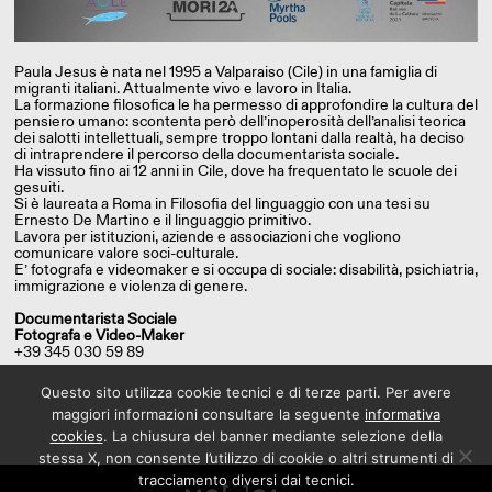
Paula Jesus è nata nel 1995 a Valparaiso (Cile) in una famiglia di
migranti italiani. Attualmente vivo e lavoro in Italia.
La formazione filosofica le ha permesso di approfondire la cultura del
pensiero umano: scontenta però dell’inoperosità dell’analisi teorica
dei salotti intellettuali, sempre troppo lontani dalla realtà, ha deciso
di intraprendere il percorso della documentarista sociale.
Ha vissuto fino ai 12 anni in Cile, dove ha frequentato le scuole dei
gesuiti.
Si è laureata a Roma in Filosofia del linguaggio con una tesi su
Ernesto De Martino e il linguaggio primitivo.
Lavora per istituzioni, aziende e associazioni che vogliono
comunicare valore soci-culturale.
E’ fotografa e videomaker e si occupa di sociale: disabilità, psichiatria,
immigrazione e violenza di genere.
Documentarista Sociale
Fotografa e Video-Maker
+39 345 030 59 89
Questo sito utilizza cookie tecnici e di terze parti. Per avere
maggiori informazioni consultare la seguente
informativa
cookies
. La chiusura del banner mediante selezione della
stessa X, non consente l’utilizzo di cookie o altri strumenti di
tracciamento diversi dai tecnici.