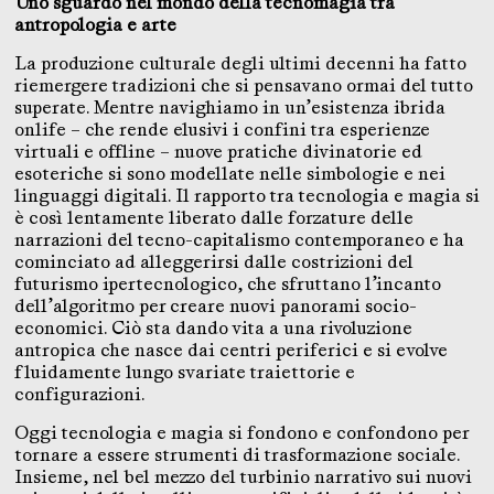
Uno sguardo nel mondo della tecnomagia tra
antropologia e arte
La produzione culturale degli ultimi decenni ha fatto
riemergere tradizioni che si pensavano ormai del tutto
superate. Mentre navighiamo in un’esistenza ibrida
onlife – che rende elusivi i confini tra esperienze
virtuali e offline – nuove pratiche divinatorie ed
esoteriche si sono modellate nelle simbologie e nei
linguaggi digitali. Il rapporto tra tecnologia e magia si
è così lentamente liberato dalle forzature delle
narrazioni del tecno-capitalismo contemporaneo e ha
cominciato ad alleggerirsi dalle costrizioni del
futurismo ipertecnologico, che sfruttano l’incanto
dell’algoritmo per creare nuovi panorami socio-
economici. Ciò sta dando vita a una rivoluzione
antropica che nasce dai centri periferici e si evolve
fluidamente lungo svariate traiettorie e
configurazioni.
Oggi tecnologia e magia si fondono e confondono per
tornare a essere strumenti di trasformazione sociale.
Insieme, nel bel mezzo del turbinio narrativo sui nuovi