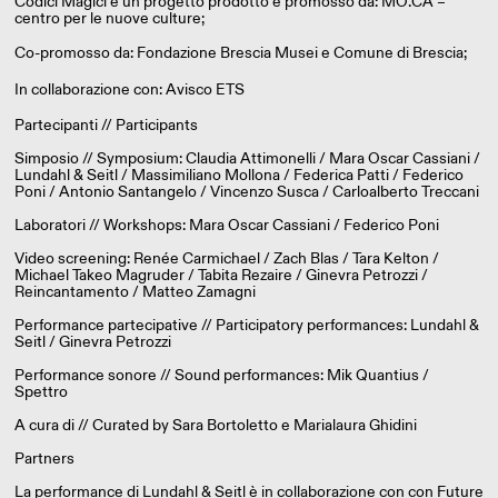
Codici Magici è un progetto prodotto e promosso da: MO.CA –
centro per le nuove culture;
Co-promosso da:
Fondazione Brescia Musei
e Comune di Brescia;
In collaborazione con:
Avisco
ETS
Partecipanti // Participants
Simposio // Symposium: Claudia Attimonelli / Mara Oscar Cassiani /
Lundahl & Seitl / Massimiliano Mollona / Federica Patti / Federico
Poni / Antonio Santangelo / Vincenzo Susca / Carloalberto Treccani
Laboratori // Workshops: Mara Oscar Cassiani / Federico Poni
Video screening: Renée Carmichael / Zach Blas / Tara Kelton /
Michael Takeo Magruder / Tabita Rezaire / Ginevra Petrozzi /
Reincantamento / Matteo Zamagni
Performance partecipative // Participatory performances: Lundahl &
Seitl / Ginevra Petrozzi
Performance sonore // Sound performances: Mik Quantius /
Spettro
A cura di // Curated by Sara Bortoletto e Marialaura Ghidini
Partners
La performance di Lundahl & Seitl è in collaborazione con con Future