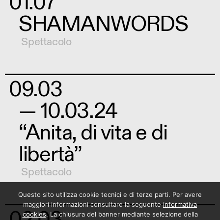
01.07
SHAMANWORDS
Spettacolo
09.03
— 10.03.24
“Anita, di vita e di
libertà”
Spettacolo
Questo sito utilizza cookie tecnici e di terze parti. Per avere
maggiori informazioni consultare la seguente
informativa
02.03
cookies
. La chiusura del banner mediante selezione della