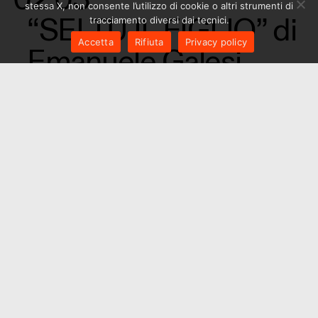
stessa X, non consente l’utilizzo di cookie o altri strumenti di
“SEI TU IL FIGLIO” di
tracciamento diversi dai tecnici.
Accetta
Rifiuta
Privacy policy
Emanuele Galesi
Bar
,
Concerto
,
Presentazione
,
Spettacolo
09.10
Progetto Vajonts23
Spettacolo
1
2
3