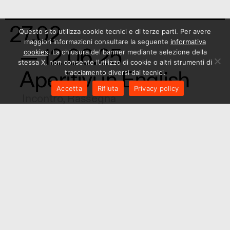
27.02
Questo sito utilizza cookie tecnici e di terze parti. Per avere
maggiori informazioni consultare la seguente
informativa
— 12.06.25
cookies
. La chiusura del banner mediante selezione della
stessa X, non consente l’utilizzo di cookie o altri strumenti di
Aperitivi in English
tracciamento diversi dai tecnici.
Accetta
Rifiuta
Privacy policy
Incontro
,
Rassegna
13.02
— 08.05.25
Informagiovani:
Tandem Linguistici