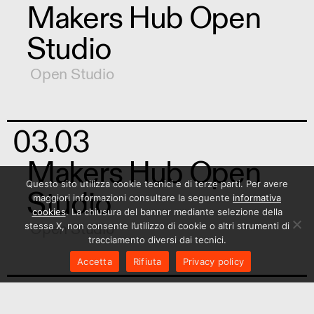
Makers Hub Open
Studio
Open Studio
03.03
Makers Hub Open
Questo sito utilizza cookie tecnici e di terze parti. Per avere
Studio
maggiori informazioni consultare la seguente
informativa
cookies
. La chiusura del banner mediante selezione della
Open Studio
stessa X, non consente l’utilizzo di cookie o altri strumenti di
tracciamento diversi dai tecnici.
Accetta
Rifiuta
Privacy policy
19.12