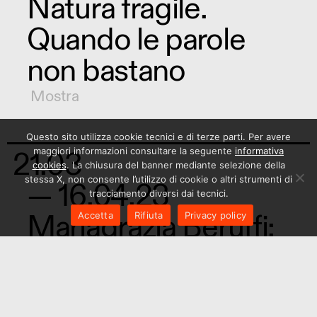
Natura fragile.
Quando le parole
non bastano
Mostra
Questo sito utilizza cookie tecnici e di terze parti. Per avere
21.03
maggiori informazioni consultare la seguente
informativa
cookies
. La chiusura del banner mediante selezione della
stessa X, non consente l’utilizzo di cookie o altri strumenti di
— 16.04.23
tracciamento diversi dai tecnici.
Mariagrazia Beruffi:
Accetta
Rifiuta
Privacy policy
Chinese whispers
Mostra