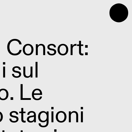
⬤
i Consort:
i sul
o. Le
 stagioni