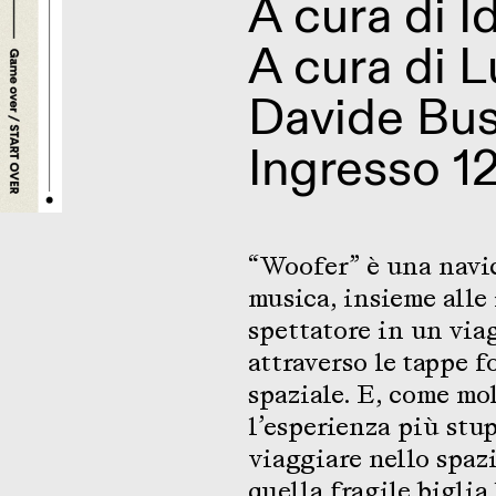
A cura di
I
A cura di L
Davide Bus
Ingresso 1
“Woofer” è una navice
musica, insieme alle
spettatore in un via
attraverso le tappe 
spaziale. E, come mo
l’esperienza più stup
viaggiare nello spazi
quella fragile biglia 