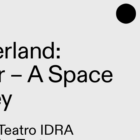
⬤
rland:
 – A Space
ey
Teatro IDRA