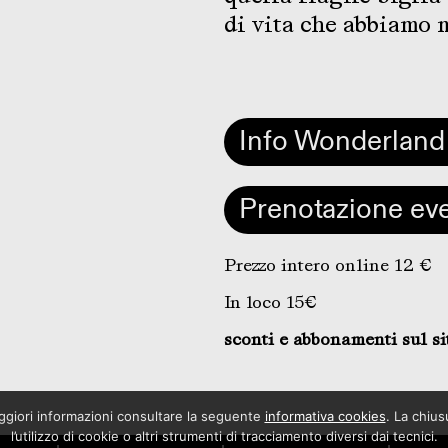
di vita che abbiamo 
Info Wonderland
Prenotazione ev
Prezzo intero online 12 €
In loco 15€
sconti e abbonamenti sul si
maggiori informazioni consultare la seguente
informativa cookies
. La chiu
l’utilizzo di cookie o altri strumenti di tracciamento diversi dai tecnici.