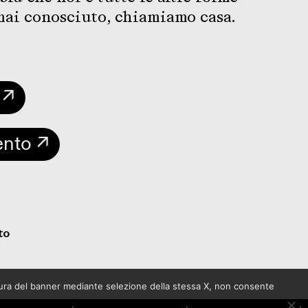
mai conosciuto, chiamiamo casa.
 ↗
ento ↗
to
sura del banner mediante selezione della stessa X, non consente