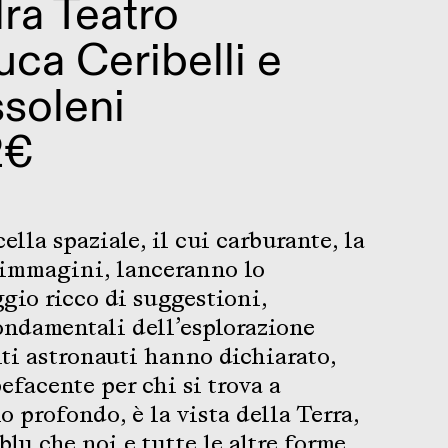
dra Teatro
uca Ceribelli e
soleni
2€
lla spaziale, il cui carburante, la
 immagini, lanceranno lo
ggio ricco di suggestioni,
fondamentali dell’esplorazione
lti astronauti hanno dichiarato,
efacente per chi si trova a
o profondo, è la vista della Terra,
blu che noi e tutte le altre forme