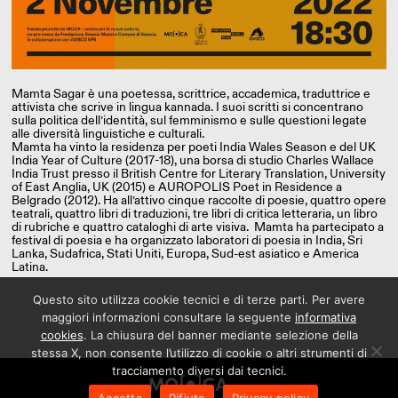
Mamta Sagar è una poetessa, scrittrice, accademica, traduttrice e
attivista che scrive in lingua kannada. I suoi scritti si concentrano
sulla politica dell’identità, sul femminismo e sulle questioni legate
alle diversità linguistiche e culturali.
Mamta ha vinto la residenza per poeti India Wales Season e del UK
India Year of Culture (2017-18), una borsa di studio Charles Wallace
India Trust presso il British Centre for Literary Translation, University
of East Anglia, UK (2015) e AUROPOLIS Poet in Residence a
Belgrado (2012). Ha all’attivo cinque raccolte di poesie, quattro opere
teatrali, quattro libri di traduzioni, tre libri di critica letteraria, un libro
di rubriche e quattro cataloghi di arte visiva. Mamta ha partecipato a
festival di poesia e ha organizzato laboratori di poesia in India, Sri
Lanka, Sudafrica, Stati Uniti, Europa, Sud-est asiatico e America
Latina.
Questo sito utilizza cookie tecnici e di terze parti. Per avere
maggiori informazioni consultare la seguente
informativa
cookies
. La chiusura del banner mediante selezione della
stessa X, non consente l’utilizzo di cookie o altri strumenti di
tracciamento diversi dai tecnici.
Accetta
Rifiuta
Privacy policy