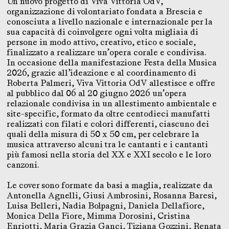
Un nuovo progetto di Viva Vittoria OdV,
organizzazione di volontariato fondata a Brescia e
conosciuta a livello nazionale e internazionale per la
sua capacità di coinvolgere ogni volta migliaia di
persone in modo attivo, creativo, etico e sociale,
finalizzato a realizzare un’opera corale e condivisa.
In occasione della manifestazione Festa della Musica
2026, grazie all’ideazione e al coordinamento di
Roberta Palmeri, Viva Vittoria OdV allestisce e offre
al pubblico dal 06 al 20 giugno 2026 un’opera
relazionale condivisa in un allestimento ambientale e
site-specific, formato da oltre centodieci manufatti
realizzati con filati e colori differenti, ciascuno dei
quali della misura di 50 x 50 cm, per celebrare la
musica attraverso alcuni tra le cantanti e i cantanti
più famosi nella storia del XX e XXI secolo e le loro
canzoni.
Le cover sono formate da basi a maglia, realizzate da
Antonella Agnelli, Giusi Ambrosini, Rosanna Baresi,
Luisa Belleri, Nadia Bolpagni, Daniela Dellafiore,
Monica Della Fiore, Mimma Dorosini, Cristina
Enriotti, Maria Grazia Ganci, Tiziana Gozzini, Renata