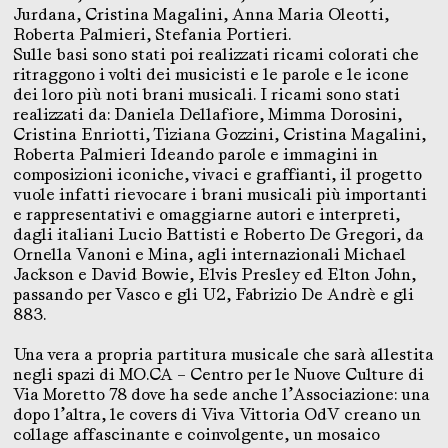
Jurdana, Cristina Magalini, Anna Maria Oleotti,
Roberta Palmieri, Stefania Portieri.
Sulle basi sono stati poi realizzati ricami colorati che
ritraggono i volti dei musicisti e le parole e le icone
dei loro più noti brani musicali. I ricami sono stati
realizzati da: Daniela Dellafiore, Mimma Dorosini,
Cristina Enriotti, Tiziana Gozzini, Cristina Magalini,
Roberta Palmieri Ideando parole e immagini in
composizioni iconiche, vivaci e graffianti, il progetto
vuole infatti rievocare i brani musicali più importanti
e rappresentativi e omaggiarne autori e interpreti,
dagli italiani Lucio Battisti e Roberto De Gregori, da
Ornella Vanoni e Mina, agli internazionali Michael
Jackson e David Bowie, Elvis Presley ed Elton John,
passando per Vasco e gli U2, Fabrizio De Andrè e gli
883.
Una vera a propria partitura musicale che sarà allestita
negli spazi di MO.CA – Centro per le Nuove Culture di
Via Moretto 78 dove ha sede anche l’Associazione: una
dopo l’altra, le covers di Viva Vittoria OdV creano un
collage affascinante e coinvolgente, un mosaico