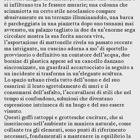
si infiltrano tra le fessure murarie; una colonna che
scimmiotta un certo stile neoclassico compare
abusivamente su un terrazzo illuminandolo, una barca
è parcheggiata in una piazzetta dopo uno tsunami mai
avvenuto, un palazzo tagliato in due da un’enorme sega
circolare mostra la sua ferita ancora viva,
l’asportazione di mattonelle rivela un passato recente
ma intrigante, un cuscino adorna a mo’ di sportello
provvisorio o definitivo un contatore dell’acqua, due
borsine di plastica appese ad un cancello danzano
sincronizzate, un guardrail accartocciato in seguito a
un incidente si trasforma in un’elegante scultura.
Lo spazio urbano rivela tutto dell’uomo e del suo
esaurirsi: il lento sgretolamento di muri e il
consumarsi dell’asfalto, l’accavallarsi di stili che nel
tempo si confondono, soluzioni che diventano
espressione intrinseca di un luogo e del suo essere
vissuto.
Questi goffi rattoppi e grottesche cuciture, che si
inseriscono nell’ambiente in maniera naturale, come
collante tra gli elementi, sono punti di riferimento
necessari, fondamentali a mantenere in equilibrio la